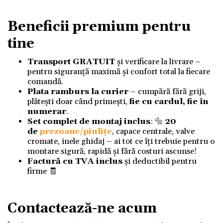
Beneficii premium pentru
tine
Transport GRATUIT
și verificare la livrare –
pentru siguranță maximă și confort total la fiecare
comandă.
Plata ramburs la curier
– cumpără fără griji,
plătești doar când primești,
fie cu cardul, fie în
numerar
.
Set complet de montaj inclus
: 🔩
20
de
prezoane/piulițe
, capace centrale, valve
cromate, inele ghidaj – ai tot ce îți trebuie pentru o
montare sigură, rapidă și fără costuri ascunse!
Factură cu TVA inclus
și deductibil pentru
firme 🧾
Contactează-ne acum