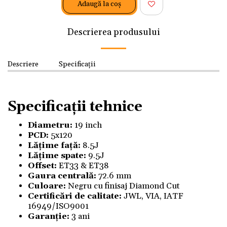
Adaugă la coş
Descrierea produsului
Descriere
Specificații
Specificații tehnice
Diametru:
19 inch
PCD:
5x120
Lățime față:
8.5J
Lățime spate:
9.5J
Offset:
ET33 & ET38
Gaura centrală:
72.6 mm
Culoare:
Negru cu finisaj Diamond Cut
Certificări de calitate:
JWL, VIA, IATF
16949/ISO9001
Garanție:
3 ani