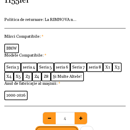
1155
lei
Politica de returnare:
La RIMNOVA ne dorim ca fiecare client
Mărci Compatibile:
*
BMW
Modele Compatibile:
*
Seria 3
seria 4
Seria 5
seria 6
Seria 7
seria 8
X1
X3
X4
X5
Z3
Z4
Z8
Și Multe Altele!
Anul de fabricație al mașinii:
*
2000-2026