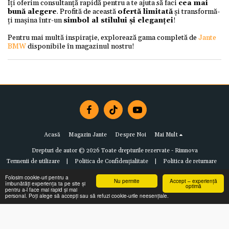
Îți oferim consultanță rapidă pentru a te ajuta să faci
cea mai
bună alegere
. Profită de această
ofertă limitată
și transformă-
ți mașina într-un
simbol al stilului și eleganței
!
Pentru mai multă inspirație, explorează gama completă de
Jante
BMW
disponibile în magazinul nostru!
Acasă
Magazin Jante
Despre Noi
Mai Mult
Drepturi de autor © 2026 Toate drepturile rezervate -
Rimnova
Termenii de utilizare
|
Politica de Confidențialitate
|
Politica de returnare
Folosim cookie-uri pentru a
Nu permite
Accept – experiență
îmbunătăți experiența ta pe site și
optimă
pentru a-l face mai rapid și mai
personal. Poți alege să accepți sau să refuzi cookie-urile neesențiale.