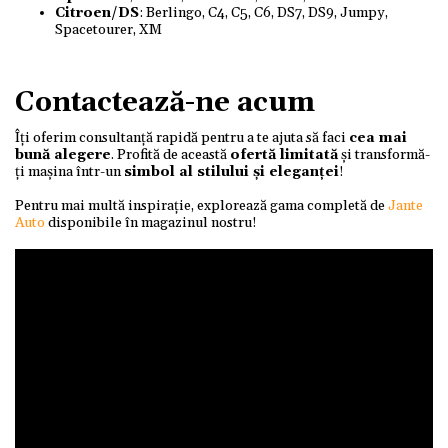
Citroen/DS
: Berlingo, C4, C5, C6, DS7, DS9, Jumpy,
Spacetourer, XM
Contactează-ne acum
Îți oferim consultanță rapidă pentru a te ajuta să faci
cea mai
bună alegere
. Profită de această
ofertă limitată
și transformă-
ți mașina într-un
simbol al stilului și eleganței
!
Pentru mai multă inspirație, explorează gama completă de
Jante
Auto
disponibile în magazinul nostru!