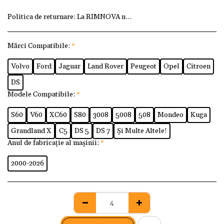
Politica de returnare:
La RIMNOVA ne dorim ca fiecare client
Mărci Compatibile:
*
Volvo
Ford
Jaguar
Land Rover
Peugeot
Opel
Citroen
DS
Modele Compatibile:
*
S60
V60
XC60
S80
3008
5008
508
Mondeo
Kuga
Grandland X
C5
DS 5
DS 7
Și Multe Altele!
Anul de fabricație al mașinii:
*
2000-2026