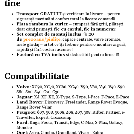
tine
Transport GRATUIT
și verificare la livrare – pentru
siguranță maximă și confort total la fiecare comandă.
Plata ramburs la curier
– cumpără fără griji, plătești
doar când primești,
fie cu cardul, fie în numerar
.
Set complet de montaj inclus
: 🔩
20
de
prezoane/piulițe
, capace centrale, valve cromate,
inele ghidaj – ai tot ce îți trebuie pentru o montare sigură,
rapidă și fără costuri ascunse!
Factură cu TVA inclus
și deductibil pentru firme 🧾
Compatibilitate
Volvo
: XC90, XC70, XC60, XC40, V90, V60, V50, V40, S90,
S80, S60, S40, C70, C30
Jaguar
: XJ, XF, XE, X-Type, S-Type, I-Pace, F-Pace, E-Pace
Land Rover
: Discovery, Freelander, Range Rover Evoque,
Range Rover Velar
Peugeot
: 607, 508, 5008, 408, 407, 308, Rifter, Partner, e-
Traveller, Expert, Crosscamp
Ford
: Kuga, Focus, Transit, Edge, C-Max, S-Max, Galaxy,
Mondeo
Opel
: Astra, Combo, Grandland, Vivaro, Zafira