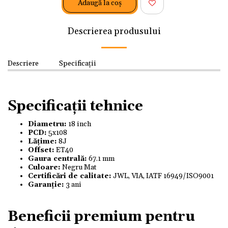
Adaugă la coş
Descrierea produsului
Descriere
Specificații
Specificații tehnice
Diametru:
18 inch
PCD:
5x108
Lățime:
8J
Offset:
ET40
Gaura centrală:
67.1 mm
Culoare:
Negru Mat
Certificări de calitate:
JWL, VIA, IATF 16949/ISO9001
Garanție:
3 ani
Beneficii premium pentru