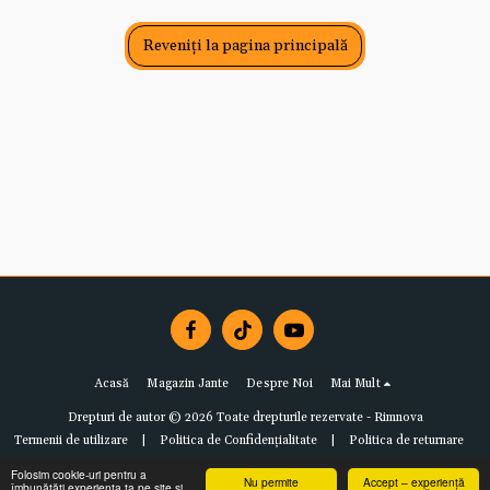
Reveniți la pagina principală
Acasă
Magazin Jante
Despre Noi
Mai Mult
Drepturi de autor © 2026 Toate drepturile rezervate -
Rimnova
Termenii de utilizare
|
Politica de Confidențialitate
|
Politica de returnare
Folosim cookie-uri pentru a
Nu permite
Accept – experiență
îmbunătăți experiența ta pe site și