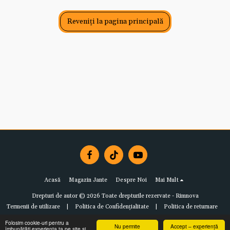
Reveniți la pagina principală
Acasă
Magazin Jante
Despre Noi
Mai Mult
Drepturi de autor © 2026 Toate drepturile rezervate -
Rimnova
Termenii de utilizare
|
Politica de Confidențialitate
|
Politica de returnare
Folosim cookie-uri pentru a
Nu permite
Accept – experiență
îmbunătăți experiența ta pe site și