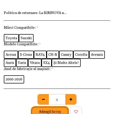
Politica de returnare:
La RIMNOVA ne dorim ca fiecare client
Mărci Compatibile:
*
Toyota
Suzuki
Modele Compatibile:
*
Across
S-Cross
RAV4
CH-R
Camry
Corolla
Avensis
Auris
Yaris
Vitara
SX4
Și Multe Altele!
Anul de fabricație al mașinii:
*
2000-2026
Adaugă la coş