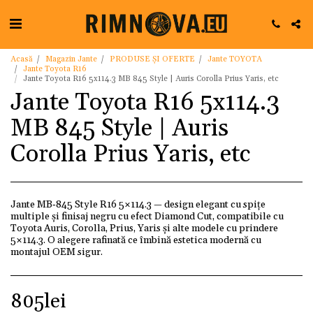
Acasă
Magazin Jante
PRODUSE ȘI OFERTE
Jante TOYOTA
Jante Toyota R16
Jante Toyota R16 5x114.3 MB 845 Style | Auris Corolla Prius Yaris, etc
Jante Toyota R16 5x114.3
MB 845 Style | Auris
Corolla Prius Yaris, etc
Jante MB‑845 Style R16 5×114.3 — design elegant cu spițe
multiple și finisaj negru cu efect Diamond Cut, compatibile cu
Toyota Auris, Corolla, Prius, Yaris și alte modele cu prindere
5×114.3. O alegere rafinată ce îmbină estetica modernă cu
montajul OEM sigur.
805
lei