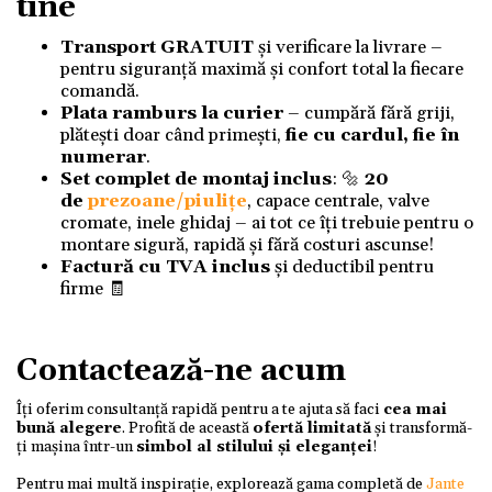
tine
Transport GRATUIT
și verificare la livrare –
pentru siguranță maximă și confort total la fiecare
comandă.
Plata ramburs la curier
– cumpără fără griji,
plătești doar când primești,
fie cu cardul, fie în
numerar
.
Set complet de montaj inclus
: 🔩
20
de
prezoane/piulițe
, capace centrale, valve
cromate, inele ghidaj – ai tot ce îți trebuie pentru o
montare sigură, rapidă și fără costuri ascunse!
Factură cu TVA inclus
și deductibil pentru
firme 🧾
Contactează-ne acum
Îți oferim consultanță rapidă pentru a te ajuta să faci
cea mai
bună alegere
. Profită de această
ofertă limitată
și transformă-
ți mașina într-un
simbol al stilului și eleganței
!
Pentru mai multă inspirație, explorează gama completă de
Jante