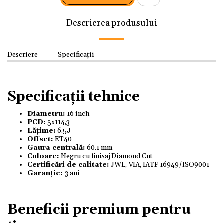
Descrierea produsului
Descriere
Specificații
Specificații tehnice
Diametru:
16 inch
PCD:
5x114,3
Lățime:
6.5J
Offset:
ET40
Gaura centrală:
60.1 mm
Culoare:
Negru cu finisaj Diamond Cut
Certificări de calitate:
JWL, VIA, IATF 16949/ISO9001
Garanție:
3 ani
Beneficii premium pentru