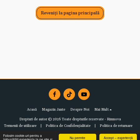
Reveniți la pagina principală
Acasă
Magazin Jante
Despre Noi
Mai Mult
Drepturi de autor © 2026 Toate drepturile rezervate -
Rimnova
Termenii de utilizare
|
Politica de Confidențialitate
|
Politica de returnare
Folosim cookie-uri pentru a
Nu permite
Accept – experiență
îmbunătăți experiența ta pe site și