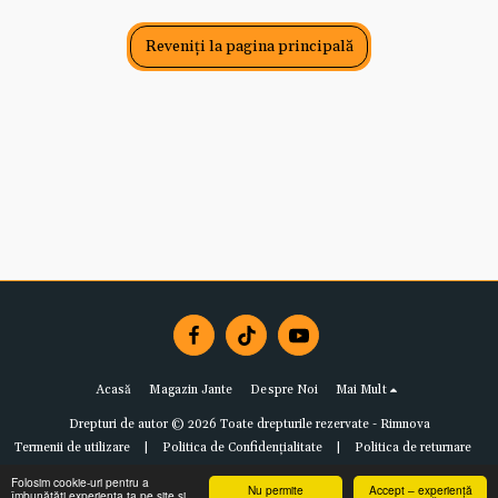
Reveniți la pagina principală
Acasă
Magazin Jante
Despre Noi
Mai Mult
Drepturi de autor © 2026 Toate drepturile rezervate -
Rimnova
Termenii de utilizare
|
Politica de Confidențialitate
|
Politica de returnare
Folosim cookie-uri pentru a
Nu permite
Accept – experiență
îmbunătăți experiența ta pe site și