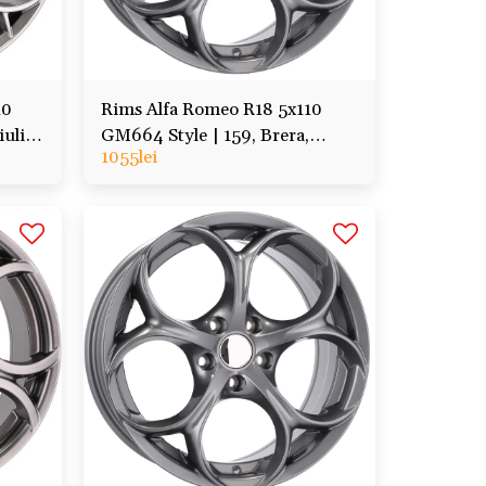
10
Rims Alfa Romeo R18 5x110
ulia,
GM664 Style | 159, Brera,
1055
lei
Giulietta, Spider