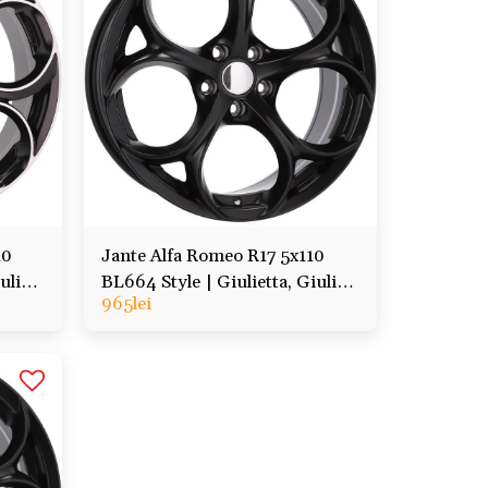
10
Jante Alfa Romeo R17 5x110
ulia,
BL664 Style | Giulietta, Giulia,
965
lei
Stelvio, Tonale, Veloce