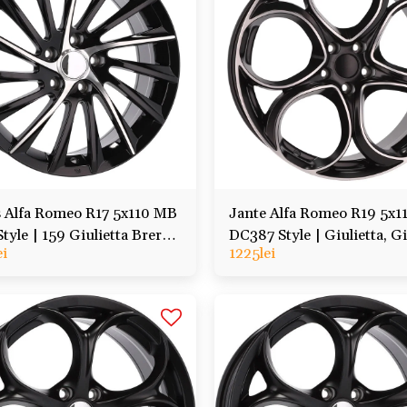
 Alfa Romeo R17 5x110 MB
Jante Alfa Romeo R19 5x1
tyle | 159 Giulietta Brera
DC387 Style | Giulietta, Gi
ei
1225
lei
le
Stelvio, Tonale, Veloce