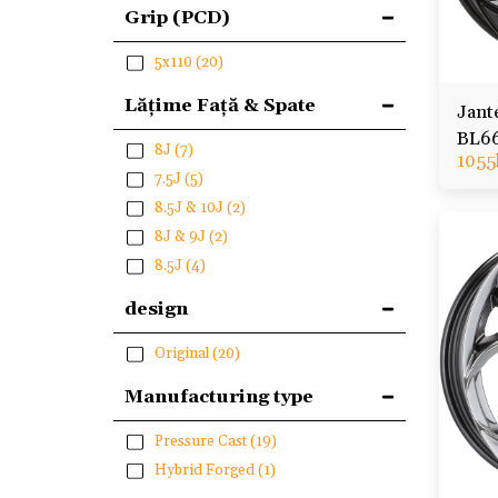
Grip (PCD)
5x110
(20)
Lățime Față & Spate
Jant
BL660
8J
(7)
1055
Stelv
7.5J
(5)
8.5J & 10J
(2)
8J & 9J
(2)
8.5J
(4)
design
Original
(20)
Manufacturing type
Pressure Cast
(19)
Hybrid Forged
(1)