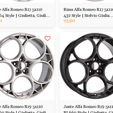
e Alfa Romeo R17 5x110
Rims Alfa Romeo R17 5x1
 Style | Giulietta, Giulia,
432 Style | Stelvio Giulia
ei
935
lei
io, Tonale, Veloce
Giulietta 159
e Alfa Romeo R19 5x110
Jante Alfa Romeo R19 5x1
 Style | Giulietta, Giulia,
BL660 Style | Giulietta, Gi