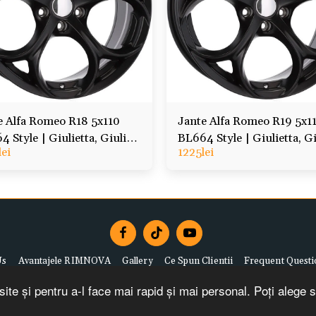
e Alfa Romeo R18 5x110
Jante Alfa Romeo R19 5x1
 Style | Giulietta, Giulia,
BL664 Style | Giulietta, Gi
lei
1225
lei
io, Tonale, Veloce
Stelvio, Tonale, Veloce
Us
Avantajele RIMNOVA
Gallery
Ce Spun Clientii
Frequent Questi
Copyright © 2026 All rights reserved -
Rimnova
ite și pentru a-l face mai rapid și mai personal. Poți alege 
Terms of Use
|
Privacy policy
|
Politica de returnare