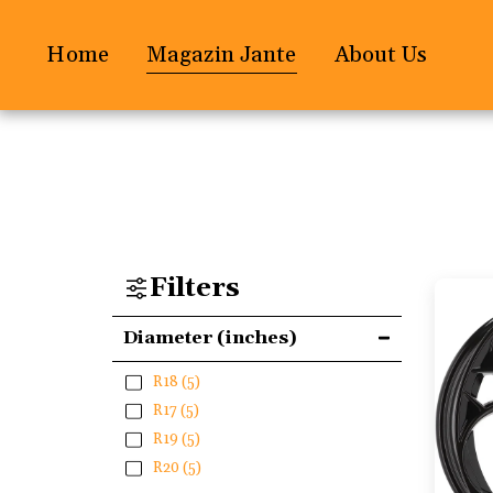
Home
Magazin Jante
About Us
Filters
Diameter (inches)
R18
(5)
R17
(5)
R19
(5)
R20
(5)