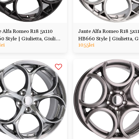
e Alfa Romeo R18 5x110
Jante Alfa Romeo R18 5x1
 Style | Giulietta, Giulia,
HB660 Style | Giulietta, Gi
lei
1055
lei
io, Tonale, Veloce
Stelvio, Tonale, Veloce