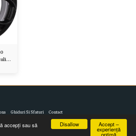
10
ulia,
ons
Ghiduri Si Sfaturi
Contact
Disallow
Accept –
să accepți sau să
experiență
optimă