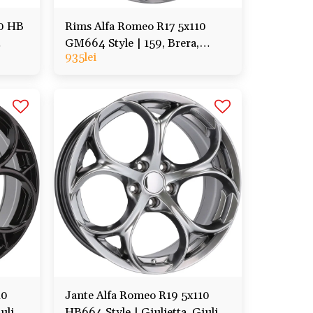
10 HB
Rims Alfa Romeo R17 5x110
GM664 Style | 159, Brera,
935
lei
Giulietta, Spider
10
Jante Alfa Romeo R19 5x110
ulia,
HB664 Style | Giulietta, Giulia,