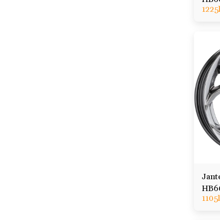
1225
Stelv
Jant
HB664
1105
Stelv