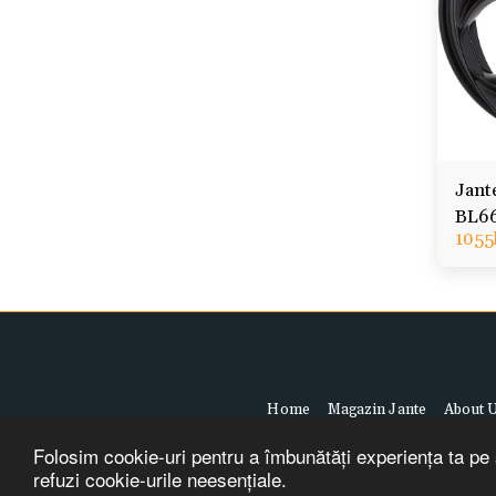
Jant
BL664
1055
Stelv
Home
Magazin Jante
About 
Folosim cookie-uri pentru a îmbunătăți experiența ta pe s
refuzi cookie-urile neesențiale.