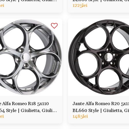
lei
1225
lei
io, Tonale, Veloce
Stelvio, Tonale, Veloce
e Alfa Romeo R18 5x110
Jante Alfa Romeo R20 5x1
 Style | Giulietta, Giulia,
BL660 Style | Giulietta, Gi
lei
1485
lei
io, Tonale, Veloce
Stelvio, Tonale, Veloce