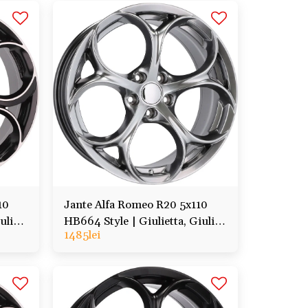
10
Jante Alfa Romeo R20 5x110
ulia,
HB664 Style | Giulietta, Giulia,
1485
lei
Stelvio, Tonale, Veloce