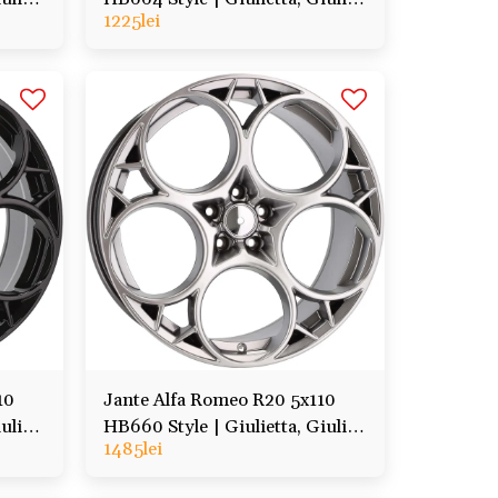
1225
lei
Stelvio, Tonale, Veloce
10
Jante Alfa Romeo R20 5x110
ulia,
HB660 Style | Giulietta, Giulia,
1485
lei
Stelvio, Tonale, Veloce