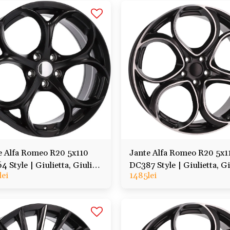
e Alfa Romeo R20 5x110
Jante Alfa Romeo R20 5x1
 Style | Giulietta, Giulia,
DC387 Style | Giulietta, Gi
lei
1485
lei
io, Tonale, Veloce
Stelvio, Tonale, Veloce