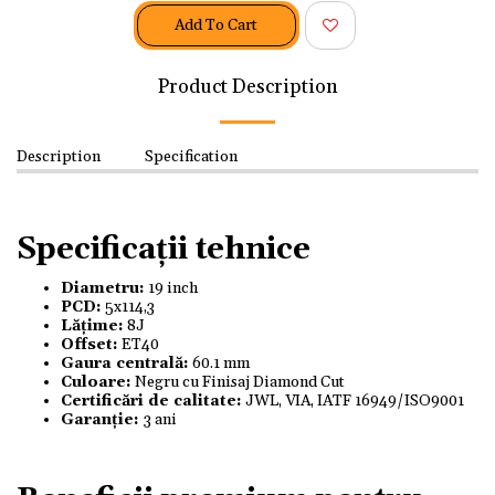
Add To Cart
Product Description
Description
Specification
Specificații tehnice
Diametru:
19 inch
PCD:
5x114,3
Lățime:
8J
Offset:
ET40
Gaura centrală:
60.1 mm
Culoare:
Negru cu Finisaj Diamond Cut
Certificări de calitate:
JWL, VIA, IATF 16949/ISO9001
Garanție:
3 ani