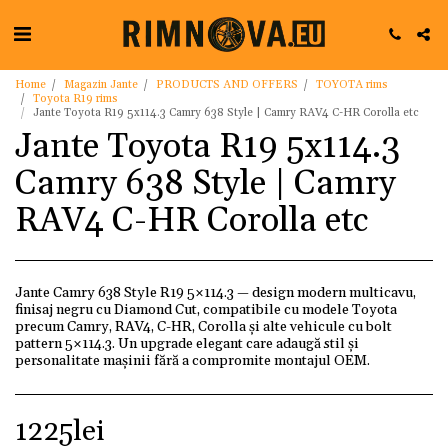
Home
Magazin Jante
PRODUCTS AND OFFERS
TOYOTA rims
Toyota R19 rims
Jante Toyota R19 5x114.3 Camry 638 Style | Camry RAV4 C-HR Corolla etc
Jante Toyota R19 5x114.3
Camry 638 Style | Camry
RAV4 C-HR Corolla etc
Jante Camry 638 Style R19 5×114.3 — design modern multicavu,
finisaj negru cu Diamond Cut, compatibile cu modele Toyota
precum Camry, RAV4, C-HR, Corolla și alte vehicule cu bolt
pattern 5×114.3. Un upgrade elegant care adaugă stil și
personalitate mașinii fără a compromite montajul OEM.
1225
lei