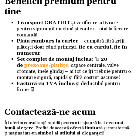
Beneficii premium pentru
tine
Transport GRATUIT
și verificare la livrare –
pentru siguranță maximă și confort total la fiecare
comandă.
Plata ramburs la curier
– cumpără fără griji,
plătești doar când primești,
fie cu cardul, fie în
numerar
.
Set complet de montaj inclus
: 🔩
20
de
prezoane/piulițe
, capace centrale, valve
cromate, inele ghidaj – ai tot ce îți trebuie pentru o
montare sigură, rapidă și fără costuri ascunse!
Factură cu TVA inclus
și deductibil pentru
firme 🧾
Contactează-ne acum
Îți oferim consultanță rapidă pentru a te ajuta să faci
cea mai
bună alegere
. Profită de această
ofertă limitată
și transformă-
ți mașina într-un
simbol al stilului și eleganței
!