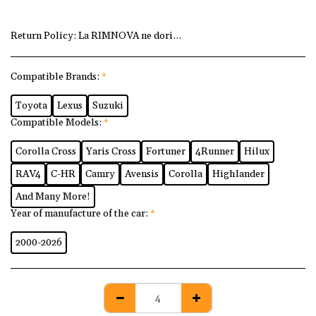
Return Policy:
La RIMNOVA ne dorim ca fiecare client să fi
Compatible Brands:
*
Toyota
Lexus
Suzuki
Compatible Models:
*
Corolla Cross
Yaris Cross
Fortuner
4Runner
Hilux
RAV4
C-HR
Camry
Avensis
Corolla
Highlander
And Many More!
Year of manufacture of the car:
*
2000-2026