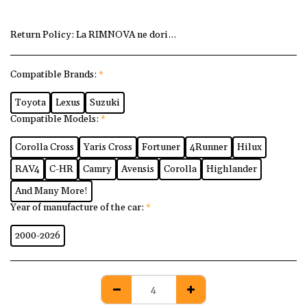
Return Policy:
La RIMNOVA ne dorim ca fiecare client să fi
Compatible Brands:
*
Toyota
Lexus
Suzuki
Compatible Models:
*
Corolla Cross
Yaris Cross
Fortuner
4Runner
Hilux
RAV4
C-HR
Camry
Avensis
Corolla
Highlander
And Many More!
Year of manufacture of the car:
*
2000-2026