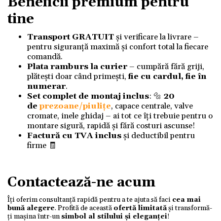
Beneficii premium pentru
tine
Transport GRATUIT
și verificare la livrare –
pentru siguranță maximă și confort total la fiecare
comandă.
Plata ramburs la curier
– cumpără fără griji,
plătești doar când primești,
fie cu cardul, fie în
numerar
.
Set complet de montaj inclus
: 🔩
20
de
prezoane/piulițe
, capace centrale, valve
cromate, inele ghidaj – ai tot ce îți trebuie pentru o
montare sigură, rapidă și fără costuri ascunse!
Factură cu TVA inclus
și deductibil pentru
firme 🧾
Contactează-ne acum
Îți oferim consultanță rapidă pentru a te ajuta să faci
cea mai
bună alegere
. Profită de această
ofertă limitată
și transformă-
ți mașina într-un
simbol al stilului și eleganței
!