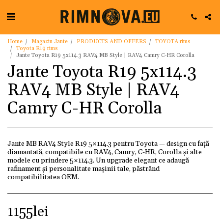
Home
Magazin Jante
PRODUCTS AND OFFERS
TOYOTA rims
Toyota R19 rims
Jante Toyota R19 5x114.3 RAV4 MB Style | RAV4 Camry C-HR Corolla
Jante Toyota R19 5x114.3
RAV4 MB Style | RAV4
Camry C-HR Corolla
Jante MB RAV4 Style R19 5×114.3 pentru Toyota — design cu față
diamantată, compatibile cu RAV4, Camry, C-HR, Corolla și alte
modele cu prindere 5×114.3. Un upgrade elegant ce adaugă
rafinament și personalitate mașinii tale, păstrând
compatibilitatea OEM.
1155
lei