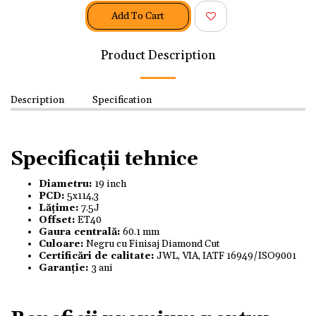
Add To Cart
Product Description
Description
Specification
Specificații tehnice
Diametru:
19 inch
PCD:
5x114,3
Lățime:
7.5J
Offset:
ET40
Gaura centrală:
60.1 mm
Culoare:
Negru cu Finisaj Diamond Cut
Certificări de calitate:
JWL, VIA, IATF 16949/ISO9001
Garanție:
3 ani