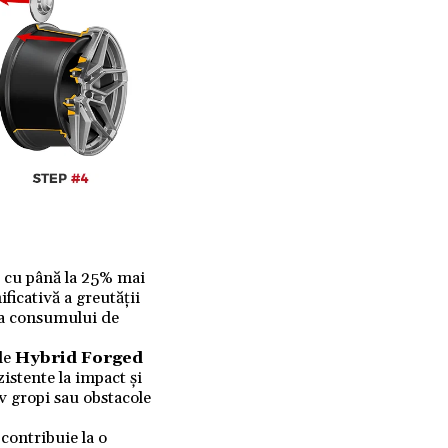
 cu până la 25% mai
ficativă a greutății
nța consumului de
ele
Hybrid Forged
zistente la impact și
iv gropi sau obstacole
contribuie la o