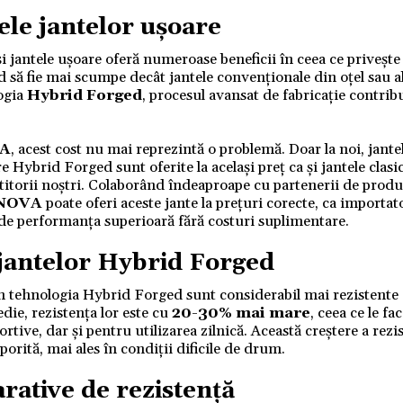
le jantelor ușoare
i jantele ușoare oferă numeroase beneficii în ceea ce privește
nd să fie mai scumpe decât jantele convenționale din oțel sau al
ogia
Hybrid Forged
, procesul avansat de fabricație contrib
A
, acest cost nu mai reprezintă o problemă. Doar la noi, jante
 Hybrid Forged sunt oferite la același preț ca și jantele clasic
titorii noștri. Colaborând îndeaproape cu partenerii de produ
NOVA
poate oferi aceste jante la prețuri corecte, ca importato
a de performanța superioară fără costuri suplimentare.
jantelor
Hybrid Forged
in tehnologia Hybrid Forged sunt considerabil mai rezistente 
die, rezistența lor este cu
20-30% mai mare
, ceea ce le fa
rtive, dar și pentru utilizarea zilnică. Această creștere a rezi
orită, mai ales în condiții dificile de drum.
rative de rezistență