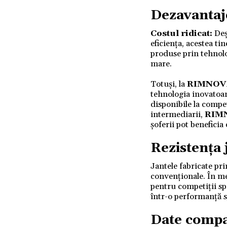
Dezavantaje
Costul ridicat:
Deș
eficiența, acestea ti
produse prin tehnol
mare.
Totuși, la
RIMNOV
tehnologia inovatoare
disponibile la compe
intermediarii,
RIM
șoferii pot benefici
Rezistența 
Jantele fabricate pr
convenționale. În me
pentru competiții spo
într-o performanță sp
Date compa