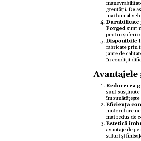
manevrabilitate
greutății. De a
mai bun al vehi
Durabilitate
Forged
sunt m
pentru șoferii 
Disponibile
fabricate prin
jante de calitat
în condiții dif
Avantajele 
Reducerea gr
sunt susținute 
îmbunătățește s
Eficiența co
motorul are ne
mai redus de co
Estetică îmb
avantaje de per
stiluri și finis