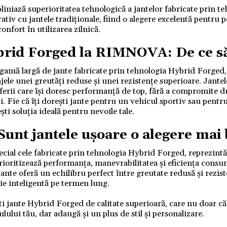
liniază superioritatea tehnologică a jantelor fabricate prin t
iv cu jantele tradiționale, fiind o alegere excelentă pentru 
confort în utilizarea zilnică.
rid Forged
la RIMNOVA: De ce să 
gamă largă de jante fabricate prin tehnologia Hybrid Forged, 
jele unei greutăți reduse și unei rezistențe superioare. Jante
erii care își doresc performanță de top, fără a compromite du
i. Fie că îți dorești jante pentru un vehicul sportiv sau pent
i soluția ideală pentru nevoile tale.
Sunt jantele ușoare o alegere mai
ecial cele fabricate prin tehnologia Hybrid Forged, reprezintă
prioritizează performanța, manevrabilitatea și eficiența cons
ante oferă un echilibru perfect între greutate redusă și rezis
ție inteligentă pe termen lung.
 jante Hybrid Forged de calitate superioară, care nu doar c
ului tău, dar adaugă și un plus de stil și personalizare.