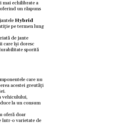
i mai echilibrate a
, oferind un răspuns
 jantele
Hybrid
stiție pe termen lung
riată de jante
i care își doresc
durabilitate sporită
omponentele care nu
erea acestei greutăți
ei.
a vehiculului,
e duce la un consum
nu oferă doar
 într-o varietate de