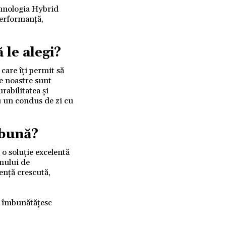
ehnologia Hybrid
performanță,
le alegi?
care îți permit să
le noastre sunt
rabilitatea și
ru un condus de zi cu
 bună?
 o soluție excelentă
umului de
tență crescută,
ă îmbunătățesc