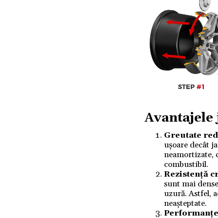
Avantajele
Greutate re
ușoare decât ja
neamortizate, c
combustibil.
Rezistență c
sunt mai dense 
uzură. Astfel, 
neașteptate.
Performanțe 