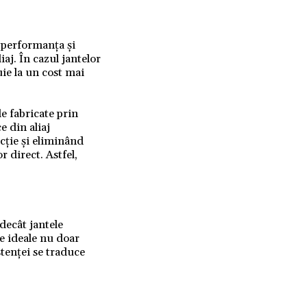
 performanța și
iaj. În cazul jantelor
uie la un cost mai
le fabricate prin
e din aliaj
cție și eliminând
r direct. Astfel,
decât jantele
ce ideale nu doar
stenței se traduce