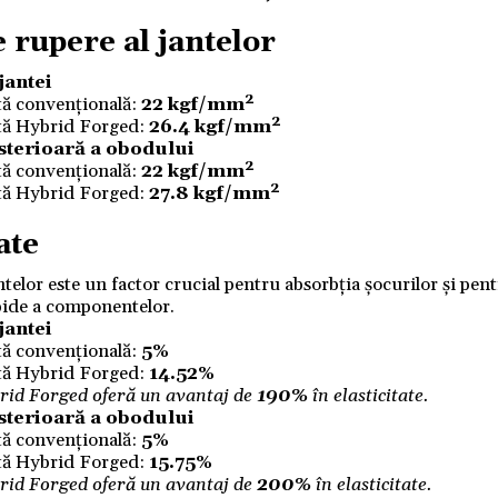
 rupere al jantelor
jantei
tă convențională:
22 kgf/mm²
tă Hybrid Forged:
26.4 kgf/mm²
sterioară a obodului
tă convențională:
22 kgf/mm²
tă Hybrid Forged:
27.8 kgf/mm²
ate
antelor este un factor crucial pentru absorbția șocurilor și pen
apide a componentelor.
jantei
tă convențională:
5%
tă Hybrid Forged:
14.52%
rid Forged
oferă un avantaj de
190%
în elasticitate.
sterioară a obodului
tă convențională:
5%
tă Hybrid Forged:
15.75%
rid Forged
oferă un avantaj de
200%
în elasticitate.