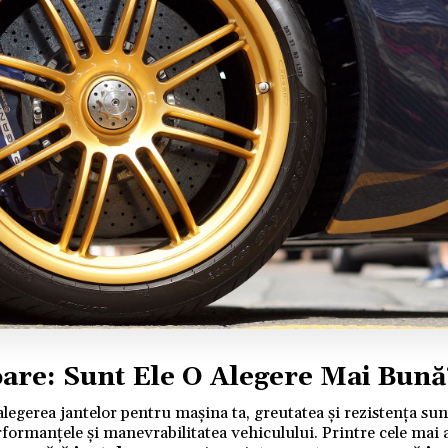
oare: Sunt Ele O Alegere Mai Bună
egerea jantelor pentru mașina ta, greutatea și rezistența sunt
rformanțele și manevrabilitatea vehiculului. Printre cele mai 