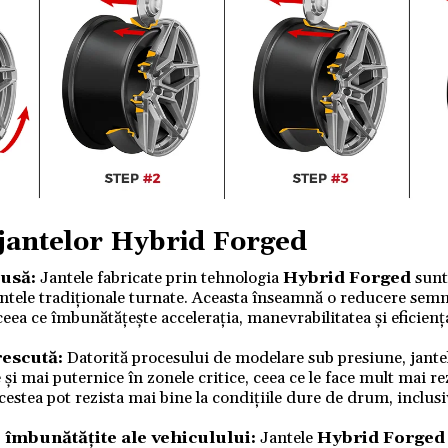
 jantelor
Hybrid Forged
dusă:
Jantele fabricate prin tehnologia
Hybrid Forged
sunt
ntele tradiționale turnate. Aceasta înseamnă o reducere semni
eea ce îmbunătățește accelerația, manevrabilitatea și eficie
rescută:
Datorită procesului de modelare sub presiune, jant
și mai puternice în zonele critice, ceea ce le face mult mai re
acestea pot rezista mai bine la condițiile dure de drum, inclus
îmbunătățite ale vehiculului:
Jantele
Hybrid Forged