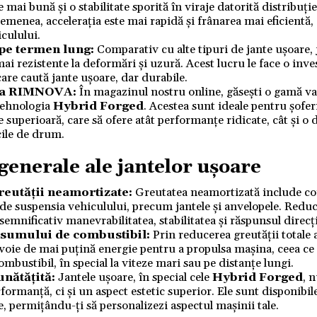
 mai bună și o stabilitate sporită în viraje datorită distribuție
semenea, accelerația este mai rapidă și frânarea mai eficientă
culului.
 pe termen lung:
Comparativ cu alte tipuri de jante ușoare,
ai rezistente la deformări și uzură. Acest lucru le face o inve
care caută jante ușoare, dar durabile.
 la RIMNOVA:
În magazinul nostru online, găsești o gamă va
 tehnologia
Hybrid Forged
. Acestea sunt ideale pentru șoferi
e superioară, care să ofere atât performanțe ridicate, cât și o 
icile de drum.
generale ale jantelor ușoare
eutății neamortizate:
Greutatea neamortizată include c
de suspensia vehiculului, precum jantele și anvelopele. Reduc
emnificativ manevrabilitatea, stabilitatea și răspunsul direcți
nsumului de combustibil:
Prin reducerea greutății totale 
voie de mai puțină energie pentru a propulsa mașina, ceea c
mbustibil, în special la viteze mari sau pe distanțe lungi.
unătățită:
Jantele ușoare, în special cele
Hybrid Forged
, 
formanță, ci și un aspect estetic superior. Ele sunt disponibile
aje, permițându-ți să personalizezi aspectul mașinii tale.