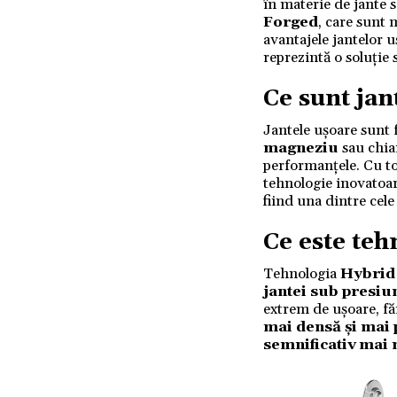
în materie de jante
Forged
, care sunt 
avantajele jantelor 
reprezintă o soluție 
Ce sunt jan
Jantele ușoare sunt f
magneziu
sau chi
performanțele. Cu toa
tehnologie inovatoare
fiind una dintre cele
Ce este teh
Tehnologia
Hybrid
jantei sub presiu
extrem de ușoare, fă
mai densă și mai 
semnificativ mai