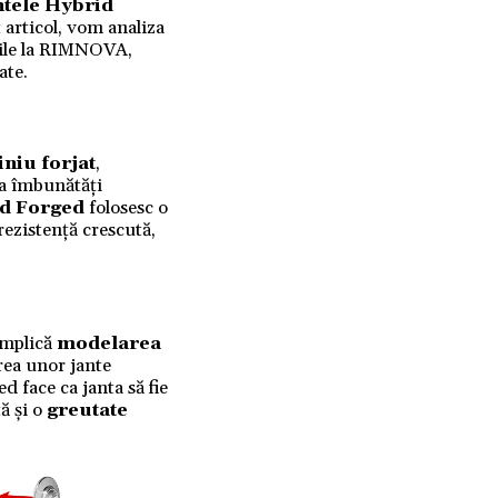
ntele
Hybrid
t articol, vom analiza
bile la RIMNOVA,
ate.
niu forjat
,
 a îmbunătăți
d Forged
folosesc o
rezistență crescută,
 implică
modelarea
rea unor jante
 face ca janta să fie
ă și o
greutate