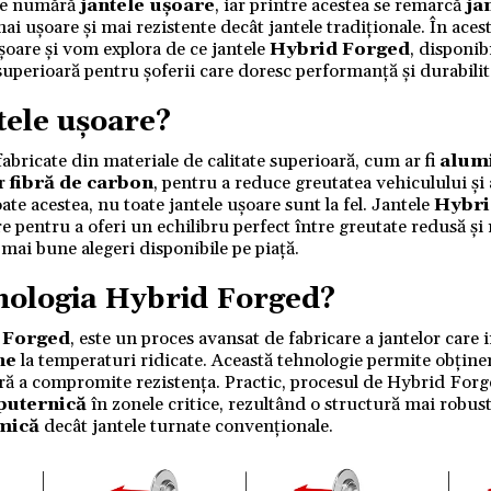
 se numără
jantele ușoare
, iar printre acestea se remarcă
ja
mai ușoare și mai rezistente decât jantele tradiționale. În aces
ușoare și vom explora de ce jantele
Hybrid Forged
, disponi
superioară pentru șoferii care doresc performanță și durabilit
tele ușoare?
abricate din materiale de calitate superioară, cum ar fi
alumi
ar
fibră de carbon
, pentru a reduce greutatea vehiculului și
te acestea, nu toate jantele ușoare sunt la fel. Jantele
Hybri
 pentru a oferi un echilibru perfect între greutate redusă și 
 mai bune alegeri disponibile pe piață.
nologia
Hybrid Forged
?
 Forged
, este un proces avansat de fabricare a jantelor care
ne
la temperaturi ridicate. Această tehnologie permite obține
ră a compromite rezistența. Practic, procesul de Hybrid Forged
puternică
în zonele critice, rezultând o structură mai robust
 mică
decât jantele turnate convenționale.