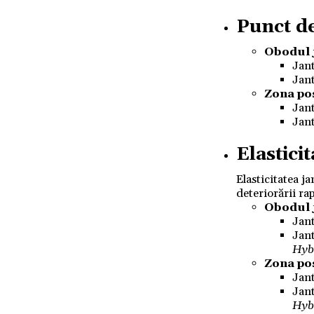
Punct de
Obodul 
Jan
Jan
Zona po
Jan
Jan
Elasticit
Elasticitatea j
deteriorării r
Obodul 
Jan
Jan
Hyb
Zona po
Jan
Jan
Hyb