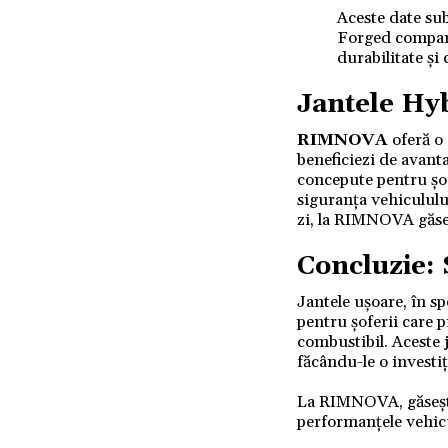
Aceste date sub
Forged comparat
durabilitate și 
Jantele
Hyb
RIMNOVA
oferă o 
beneficiezi de avanta
concepute pentru șof
siguranța vehicululu
zi, la RIMNOVA găseșt
Concluzie: 
Jantele ușoare, în sp
pentru șoferii care 
combustibil. Aceste j
făcându-le o investi
La RIMNOVA, găsești
performanțele vehicul