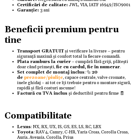
Certificări de calitate:
JWL, VIA, IATF 16949/ISO9001
Garanție:
3 ani
Beneficii premium pentru
tine
Transport GRATUIT
și verificare la livrare – pentru
siguranță maximă și confort total la fiecare comandă.
Plata ramburs la curier
– cumpără fără griji, plătești
doar când primești,
fie cu cardul, fie în numerar
.
Set complet de montaj inclus
: 🔩
20
de
prezoane/piulițe
, capace centrale, valve cromate,
inele ghidaj – ai tot ce îți trebuie pentru o montare sigură,
rapidă și fără costuri ascunse!
Factură cu TVA inclus
și deductibil pentru firme 🧾
Compatibilitate
Lexus
: NX, RX, UX, IS, GS, ES, LS, RC, LBX
Toyota
: RAV 4, Camry, C-HR, Yaris Cross, Corolla Cross,
Auris, Avensis, Corolla, Prius