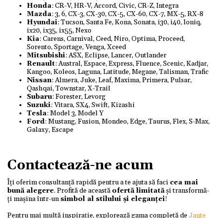
Honda
: CR-V, HR-V, Accord, Civic, CR-Z, Integra
Mazda
: 3, 6, CX-3, CX-30, CX-5, CX-60, CX-7, MX-5, RX-8
Hyundai
: Tucson, Santa Fe, Kona, Sonata, i30, i40, Ioniq,
ix20, ix35, ix55, Nexo
Kia
: Carens, Carnival, Ceed, Niro, Optima, Proceed,
Sorento, Sportage, Venga, Xceed
Mitsubishi
: ASX, Eclipse, Lancer, Outlander
Renault
: Austral, Espace, Express, Fluence, Scenic, Kadjar,
Kangoo, Koleos, Laguna, Latitude, Megane, Talisman, Trafic
Nissan
: Almera, Juke, Leaf, Maxima, Primera, Pulsar,
Qashqai, Townstar, X-Trail
Subaru
: Forester, Levorg
Suzuki
: Vitara, SX4, Swift, Kizashi
Tesla
: Model 3, Model Y
Ford
: Mustang, Fusion, Mondeo, Edge, Taurus, Flex, S-Max,
Galaxy, Escape
Contactează-ne acum
Îți oferim consultanță rapidă pentru a te ajuta să faci
cea mai
bună alegere
. Profită de această
ofertă limitată
și transformă-
ți mașina într-un
simbol al stilului și eleganței
!
Pentru mai multă inspirație, explorează gama completă de
Jante