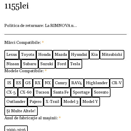
1155
lei
Politica de returnare:
La RIMNOVA ne dorim ca fiecare client
Mărci Compatibile:
*
Lexus
Toyota
Honda
Mazda
Hyundai
Kia
Mitsubishi
Nissan
Subaru
Suzuki
Ford
Tesla
Modele Compatibile:
*
IS
ES
GS
RX
NX
Camry
RAV4
Highlander
CR-V
CX-5
CX-60
Tucson
Santa Fe
Sportage
Sorento
Outlander
Pajero
X-Trail
Model 3
Model Y
Și Multe Altele!
Anul de fabricație al mașinii:
*
2000-2026