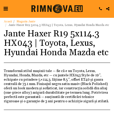
Acasă
Magazin Jante
Jante Haxer R19 5x114.3 HX043 | Toyota, Lexus, Hyundai Honda Mazda etc
Jante Haxer R19 5x114.3
HX043 | Toyota, Lexus,
Hyundai Honda Mazda etc
Transformă stilul mașinii tale — fie că e un Toyota, Lexus,
Hyundai, Honda, Mazda, etc — cu jantele HX043 Style de 19″,
echipate cu prindere 5×114.3, lățime 8.5″, offset ET40 și gaura
centrală de 73.1 mm. Finisajul negru satin masiv (Black Polished)
oferă un look modern și sofisticat, iar construcția solidă din aliaj
(one-piece alloy) asigură durabilitate pe termen lung. Potrivirea
perfectă este garantată — susținută de certificări tehnice
riguroase și o garanție de 3 ani pentru o achiziție sigură și stilată.