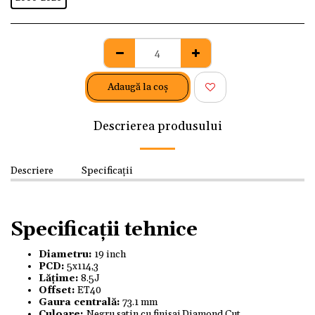
Adaugă la coş
Descrierea produsului
Descriere
Specificații
Specificații tehnice
Diametru:
19 inch
PCD:
5x114,3
Lățime:
8.5J
Offset:
ET40
Gaura centrală:
73.1 mm
Culoare:
Negru satin cu finisaj Diamond Cut