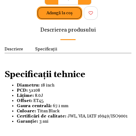
Adaugă la coş
Descrierea produsului
Descriere
Specificații
Specificații tehnice
Diametru:
18 inch
PCD:
5x108
Lățime:
8.0J
Offset:
ET45
Gaura centrală:
67.1 mm
Culoare:
Titan Black
Certificări de calitate:
JWL, VIA, IATF 16949/ISO9001
Garanție:
3 ani