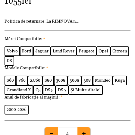
1055
lei
Politica de returnare:
La RIMNOVA ne dorim ca fiecare client
Mărci Compatibile:
*
Volvo
Ford
Jaguar
Land Rover
Peugeot
Opel
Citroen
DS
Modele Compatibile:
*
S60
V60
XC60
S80
3008
5008
508
Mondeo
Kuga
Grandland X
C5
DS 5
DS 7
Și Multe Altele!
Anul de fabricație al mașinii:
*
2000-2026