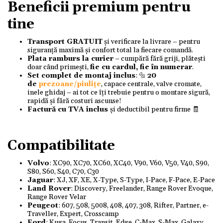
Beneficii premium pentru
tine
Transport GRATUIT
și verificare la livrare – pentru
siguranță maximă și confort total la fiecare comandă.
Plata ramburs la curier
– cumpără fără griji, plătești
doar când primești,
fie cu cardul, fie în numerar
.
Set complet de montaj inclus
: 🔩
20
de
prezoane/piulițe
, capace centrale, valve cromate,
inele ghidaj – ai tot ce îți trebuie pentru o montare sigură,
rapidă și fără costuri ascunse!
Factură cu TVA inclus
și deductibil pentru firme 🧾
Compatibilitate
Volvo
: XC90, XC70, XC60, XC40, V90, V60, V50, V40, S90,
S80, S60, S40, C70, C30
Jaguar
: XJ, XF, XE, X-Type, S-Type, I-Pace, F-Pace, E-Pace
Land Rover
: Discovery, Freelander, Range Rover Evoque,
Range Rover Velar
Peugeot
: 607, 508, 5008, 408, 407, 308, Rifter, Partner, e-
Traveller, Expert, Crosscamp
Ford
: Kuga, Focus, Transit, Edge, C-Max, S-Max, Galaxy,