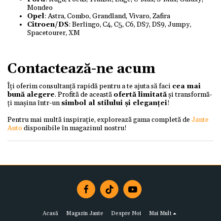
Mondeo
Opel
: Astra, Combo, Grandland, Vivaro, Zafira
Citroen/DS
: Berlingo, C4, C5, C6, DS7, DS9, Jumpy,
Spacetourer, XM
Contactează-ne acum
Îți oferim consultanță rapidă pentru a te ajuta să faci
cea mai
bună alegere
. Profită de această
ofertă limitată
și transformă-
ți mașina într-un
simbol al stilului și eleganței
!
Pentru mai multă inspirație, explorează gama completă de
Jante
Auto
disponibile în magazinul nostru!
Acasă
Magazin Jante
Despre Noi
Mai Mult