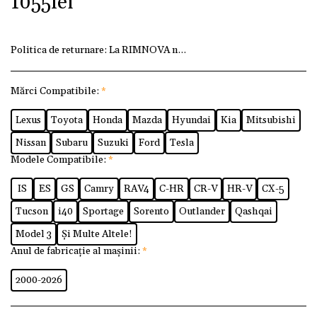
1055
lei
Politica de returnare:
La RIMNOVA ne dorim ca fiecare client
Mărci Compatibile:
*
Lexus
Toyota
Honda
Mazda
Hyundai
Kia
Mitsubishi
Nissan
Subaru
Suzuki
Ford
Tesla
Modele Compatibile:
*
IS
ES
GS
Camry
RAV4
C-HR
CR-V
HR-V
CX-5
Tucson
i40
Sportage
Sorento
Outlander
Qashqai
Model 3
Și Multe Altele!
Anul de fabricație al mașinii:
*
2000-2026