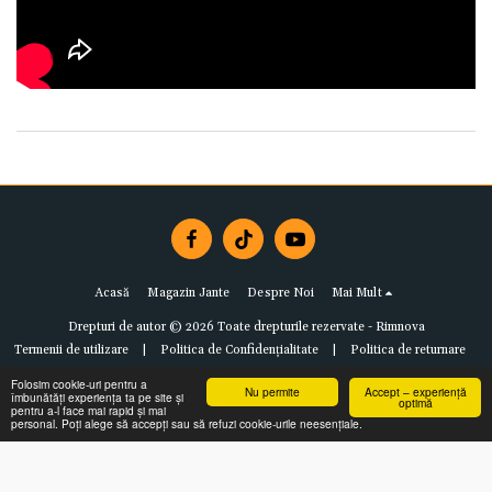
Acasă
Magazin Jante
Despre Noi
Mai Mult
Drepturi de autor © 2026 Toate drepturile rezervate -
Rimnova
Termenii de utilizare
|
Politica de Confidențialitate
|
Politica de returnare
Folosim cookie-uri pentru a
Nu permite
Accept – experiență
îmbunătăți experiența ta pe site și
optimă
pentru a-l face mai rapid și mai
personal. Poți alege să accepți sau să refuzi cookie-urile neesențiale.