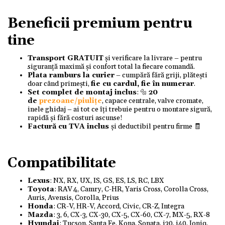
Beneficii premium pentru
tine
Transport GRATUIT
și verificare la livrare – pentru
siguranță maximă și confort total la fiecare comandă.
Plata ramburs la curier
– cumpără fără griji, plătești
doar când primești,
fie cu cardul, fie în numerar
.
Set complet de montaj inclus
: 🔩
20
de
prezoane/piulițe
, capace centrale, valve cromate,
inele ghidaj – ai tot ce îți trebuie pentru o montare sigură,
rapidă și fără costuri ascunse!
Factură cu TVA inclus
și deductibil pentru firme 🧾
Compatibilitate
Lexus
: NX, RX, UX, IS, GS, ES, LS, RC, LBX
Toyota
: RAV 4, Camry, C-HR, Yaris Cross, Corolla Cross,
Auris, Avensis, Corolla, Prius
Honda
: CR-V, HR-V, Accord, Civic, CR-Z, Integra
Mazda
: 3, 6, CX-3, CX-30, CX-5, CX-60, CX-7, MX-5, RX-8
Hyundai
: Tucson, Santa Fe, Kona, Sonata, i30, i40, Ioniq,