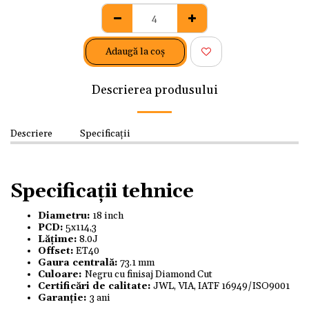
Adaugă la coş
Descrierea produsului
Descriere
Specificații
Specificații tehnice
Diametru:
18 inch
PCD:
5x114,3
Lățime:
8.0J
Offset:
ET40
Gaura centrală:
73.1 mm
Culoare:
Negru cu finisaj Diamond Cut
Certificări de calitate:
JWL, VIA, IATF 16949/ISO9001
Garanție:
3 ani