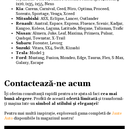
ix20, ix35, ix55, Nexo
Kia
: Carens, Carnival, Ceed, Niro, Optima, Proceed,
Sorento, Sportage, Venga, Xceed
Mitsubishi
: ASX, Eclipse, Lancer, Outlander
Renault
: Austral, Espace, Express, Fluence, Scenic, Kadjar,
Kangoo, Koleos, Laguna, Latitude, Megane, Talisman, Trafic
Nissan
: Almera, Juke, Leaf, Maxima, Primera, Pulsar,
Qashqai, Townstar, X-Trail
Subaru
: Forester, Levorg
Suzuki
: Vitara, SX4, Swift, Kizashi
Tesla
: Model 3
Ford
: Mustang, Fusion, Mondeo, Edge, Taurus, Flex, S-Max,
Galaxy, Escape
Contactează-ne acum
Îți oferim consultanță rapidă pentru a te ajuta să faci
cea mai
bună alegere
. Profită de această
ofertă limitată
și transformă-
ți mașina într-un
simbol al stilului și eleganței
!
Pentru mai multă inspirație, explorează gama completă de
Jante
Auto
disponibile în magazinul nostru!