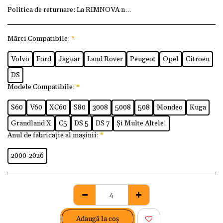
Politica de returnare:
La RIMNOVA ne dorim ca fiecare client
Mărci Compatibile:
*
Volvo
Ford
Jaguar
Land Rover
Peugeot
Opel
Citroen
DS
Modele Compatibile:
*
S60
V60
XC60
S80
3008
5008
508
Mondeo
Kuga
Grandland X
C5
DS 5
DS 7
Și Multe Altele!
Anul de fabricație al mașinii:
*
2000-2026
Adaugă la coş