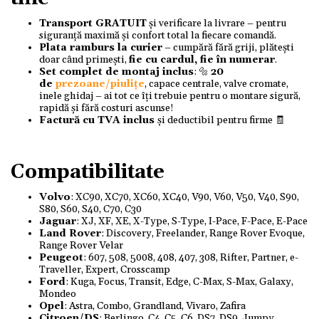
Transport GRATUIT
și verificare la livrare – pentru
siguranță maximă și confort total la fiecare comandă.
Plata ramburs la curier
– cumpără fără griji, plătești
doar când primești,
fie cu cardul, fie în numerar
.
Set complet de montaj inclus
: 🔩
20
de
prezoane/piulițe
, capace centrale, valve cromate,
inele ghidaj – ai tot ce îți trebuie pentru o montare sigură,
rapidă și fără costuri ascunse!
Factură cu TVA inclus
și deductibil pentru firme 🧾
Compatibilitate
Volvo
: XC90, XC70, XC60, XC40, V90, V60, V50, V40, S90,
S80, S60, S40, C70, C30
Jaguar
: XJ, XF, XE, X-Type, S-Type, I-Pace, F-Pace, E-Pace
Land Rover
: Discovery, Freelander, Range Rover Evoque,
Range Rover Velar
Peugeot
: 607, 508, 5008, 408, 407, 308, Rifter, Partner, e-
Traveller, Expert, Crosscamp
Ford
: Kuga, Focus, Transit, Edge, C-Max, S-Max, Galaxy,
Mondeo
Opel
: Astra, Combo, Grandland, Vivaro, Zafira
Citroen/DS
: Berlingo, C4, C5, C6, DS7, DS9, Jumpy,