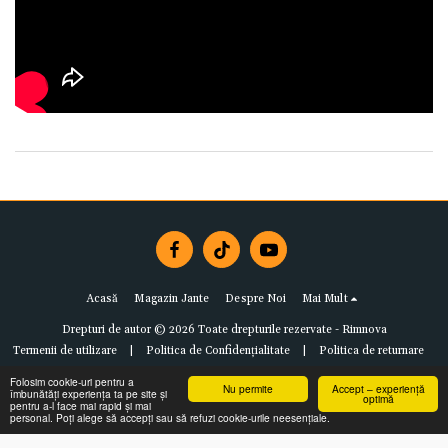
Acasă
Magazin Jante
Despre Noi
Mai Mult
Drepturi de autor © 2026 Toate drepturile rezervate -
Rimnova
Termenii de utilizare
|
Politica de Confidențialitate
|
Politica de returnare
Folosim cookie-uri pentru a
Nu permite
Accept – experiență
îmbunătăți experiența ta pe site și
optimă
pentru a-l face mai rapid și mai
personal. Poți alege să accepți sau să refuzi cookie-urile neesențiale.