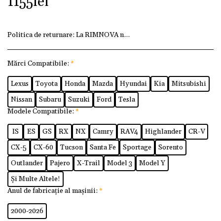
1155
lei
Politica de returnare:
La RIMNOVA ne dorim ca fiecare client
Mărci Compatibile:
*
Lexus
Toyota
Honda
Mazda
Hyundai
Kia
Mitsubishi
Nissan
Subaru
Suzuki
Ford
Tesla
Modele Compatibile:
*
IS
ES
GS
RX
NX
Camry
RAV4
Highlander
CR-V
CX-5
CX-60
Tucson
Santa Fe
Sportage
Sorento
Outlander
Pajero
X-Trail
Model 3
Model Y
Și Multe Altele!
Anul de fabricație al mașinii:
*
2000-2026