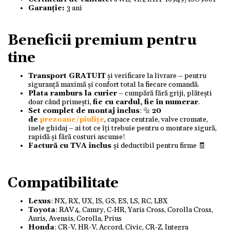
Garanție:
3 ani
Beneficii premium pentru
tine
Transport GRATUIT
și verificare la livrare – pentru
siguranță maximă și confort total la fiecare comandă.
Plata ramburs la curier
– cumpără fără griji, plătești
doar când primești,
fie cu cardul, fie în numerar
.
Set complet de montaj inclus
: 🔩
20
de
prezoane/piulițe
, capace centrale, valve cromate,
inele ghidaj – ai tot ce îți trebuie pentru o montare sigură,
rapidă și fără costuri ascunse!
Factură cu TVA inclus
și deductibil pentru firme 🧾
Compatibilitate
Lexus
: NX, RX, UX, IS, GS, ES, LS, RC, LBX
Toyota
: RAV 4, Camry, C-HR, Yaris Cross, Corolla Cross,
Auris, Avensis, Corolla, Prius
Honda
: CR-V, HR-V, Accord, Civic, CR-Z, Integra