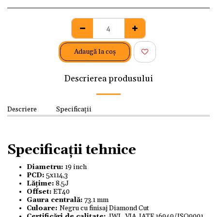
Adaugă la coş
Descrierea produsului
Descriere
Specificații
Specificații tehnice
Diametru:
19 inch
PCD:
5x114,3
Lățime:
8.5J
Offset:
ET40
Gaura centrală:
73.1 mm
Culoare:
Negru cu finisaj Diamond Cut
Certificări de calitate:
JWL, VIA, IATF 16949/ISO9001