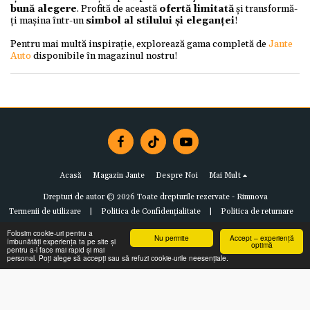
bună alegere
. Profită de această
ofertă limitată
și transformă-
ți mașina într-un
simbol al stilului și eleganței
!
Pentru mai multă inspirație, explorează gama completă de
Jante
Auto
disponibile în magazinul nostru!
Acasă
Magazin Jante
Despre Noi
Mai Mult
Drepturi de autor © 2026 Toate drepturile rezervate -
Rimnova
Termenii de utilizare
|
Politica de Confidențialitate
|
Politica de returnare
Folosim cookie-uri pentru a
Nu permite
Accept – experiență
îmbunătăți experiența ta pe site și
optimă
pentru a-l face mai rapid și mai
personal. Poți alege să accepți sau să refuzi cookie-urile neesențiale.