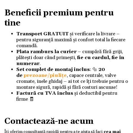
Beneficii premium pentru
tine
Transport GRATUIT
și verificare la livrare –
pentru siguranță maximă și confort total la fiecare
comandă.
Plata ramburs la curier
– cumpără fără griji,
plătești doar când primești,
fie cu cardul, fie în
numerar
.
Set complet de montaj inclus
: 🔩
20
de
prezoane/piulițe
, capace centrale, valve
cromate, inele ghidaj – ai tot ce îți trebuie pentru o
montare sigură, rapidă și fără costuri ascunse!
Factură cu TVA inclus
și deductibil pentru
firme 🧾
Contactează-ne acum
Îți oferim consultanță rapidă pentru a te ajuta să faci
cea mai