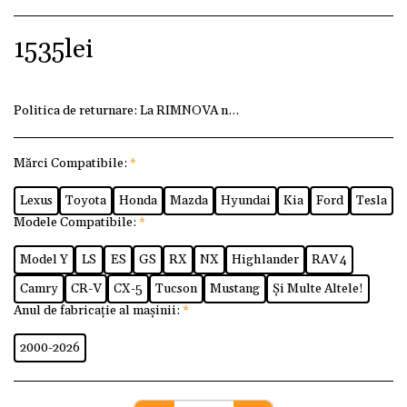
1535
lei
Politica de returnare:
La RIMNOVA ne dorim ca fiecare client
Mărci Compatibile:
*
Lexus
Toyota
Honda
Mazda
Hyundai
Kia
Ford
Tesla
Modele Compatibile:
*
Model Y
LS
ES
GS
RX
NX
Highlander
RAV 4
Camry
CR-V
CX-5
Tucson
Mustang
Și Multe Altele!
Anul de fabricație al mașinii:
*
2000-2026