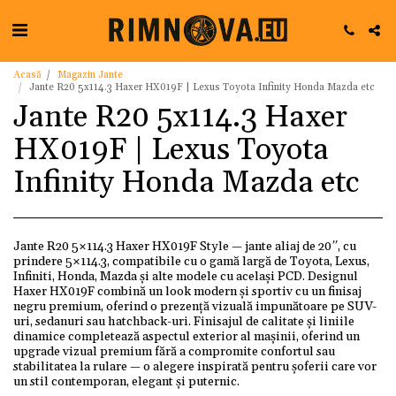
Acasă
Magazin Jante
Jante R20 5x114.3 Haxer HX019F | Lexus Toyota Infinity Honda Mazda etc
Jante R20 5x114.3 Haxer
HX019F | Lexus Toyota
Infinity Honda Mazda etc
Jante R20 5×114.3 Haxer HX019F Style — jante aliaj de 20″, cu
prindere 5×114.3, compatibile cu o gamă largă de Toyota, Lexus,
Infiniti, Honda, Mazda și alte modele cu același PCD. Designul
Haxer HX019F combină un look modern și sportiv cu un finisaj
negru premium, oferind o prezență vizuală impunătoare pe SUV-
uri, sedanuri sau hatchback-uri. Finisajul de calitate și liniile
dinamice completează aspectul exterior al mașinii, oferind un
upgrade vizual premium fără a compromite confortul sau
stabilitatea la rulare — o alegere inspirată pentru șoferii care vor
un stil contemporan, elegant și puternic.