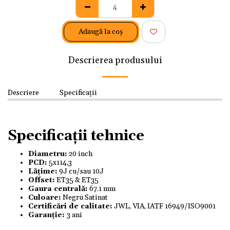
Adaugă la coş
Descrierea produsului
Descriere
Specificații
Specificații tehnice
Diametru:
20 inch
PCD:
5x114,3
Lățime:
9J cu/sau 10J
Offset:
ET35 & ET35
Gaura centrală:
67.1 mm
Culoare:
Negru Satinat
Certificări de calitate:
JWL, VIA, IATF 16949/ISO9001
Garanție:
3 ani