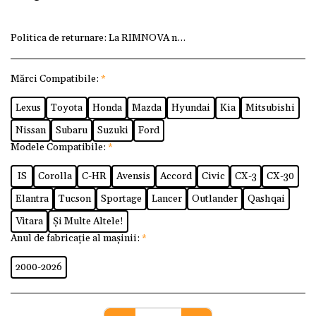
Politica de returnare:
La RIMNOVA ne dorim ca fiecare client
Mărci Compatibile:
*
Lexus
Toyota
Honda
Mazda
Hyundai
Kia
Mitsubishi
Nissan
Subaru
Suzuki
Ford
Modele Compatibile:
*
IS
Corolla
C-HR
Avensis
Accord
Civic
CX-3
CX-30
Elantra
Tucson
Sportage
Lancer
Outlander
Qashqai
Vitara
Și Multe Altele!
Anul de fabricație al mașinii:
*
2000-2026