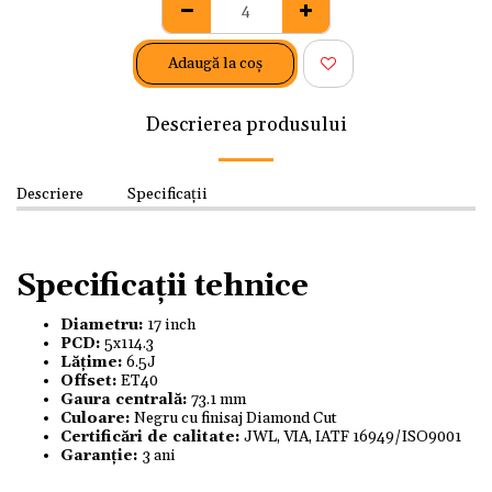
Adaugă la coş
Descrierea produsului
Descriere
Specificații
Specificații tehnice
Diametru:
17 inch
PCD:
5x114.3
Lățime:
6.5J
Offset:
ET40
Gaura centrală:
73.1 mm
Culoare:
Negru cu finisaj Diamond Cut
Certificări de calitate:
JWL, VIA, IATF 16949/ISO9001
Garanție:
3 ani