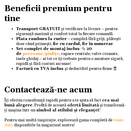
Beneficii premium pentru
tine
Transport GRATUIT
și verificare la livrare – pentru
siguranță maximă și confort total la fiecare comandă.
Plata ramburs la curier
– cumpără fără griji, plătești
doar când primești,
fie cu cardul, fie în numerar
.
Set complet de montaj inclus
: 🔩
20
de
prezoane/piulițe
, capace centrale, valve cromate,
inele ghidaj – ai tot ce îți trebuie pentru o montare sigură,
rapidă și fără costuri ascunse!
Factură cu TVA inclus
și deductibil pentru firme 🧾
Contactează-ne acum
Îți oferim consultanță rapidă pentru a te ajuta să faci
cea mai
bună alegere
. Profită de această
ofertă limitată
și transformă-
ți mașina într-un
simbol al stilului și eleganței
!
Pentru mai multă inspirație, explorează gama completă de
Jante
Auto
disponibile în magazinul nostru!