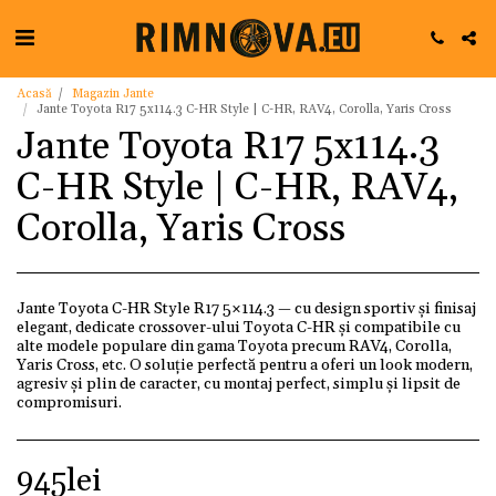
Acasă
Magazin Jante
Jante Toyota R17 5x114.3 C-HR Style | C-HR, RAV4, Corolla, Yaris Cross
Jante Toyota R17 5x114.3
C-HR Style | C-HR, RAV4,
Corolla, Yaris Cross
Jante Toyota C-HR Style R17 5×114.3 — cu design sportiv și finisaj
elegant, dedicate crossover-ului Toyota C-HR și compatibile cu
alte modele populare din gama Toyota precum RAV4, Corolla,
Yaris Cross, etc. O soluție perfectă pentru a oferi un look modern,
agresiv și plin de caracter, cu montaj perfect, simplu și lipsit de
compromisuri.
945
lei