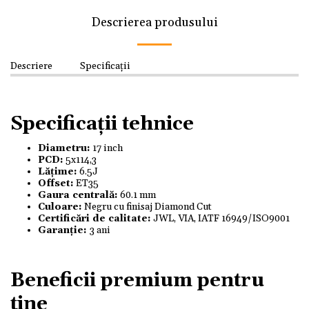
Descrierea produsului
Descriere
Specificații
Specificații tehnice
Diametru:
17 inch
PCD:
5x114,3
Lățime:
6.5J
Offset:
ET35
Gaura centrală:
60.1 mm
Culoare:
Negru cu finisaj Diamond Cut
Certificări de calitate:
JWL, VIA, IATF 16949/ISO9001
Garanție:
3 ani
Beneficii premium pentru
tine