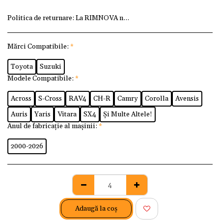
Politica de returnare:
La RIMNOVA ne dorim ca fiecare client
Mărci Compatibile:
*
Toyota
Suzuki
Modele Compatibile:
*
Across
S-Cross
RAV4
CH-R
Camry
Corolla
Avensis
Auris
Yaris
Vitara
SX4
Și Multe Altele!
Anul de fabricație al mașinii:
*
2000-2026
Adaugă la coş