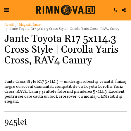
Acasă
Magazin Jante
Jante Toyota R17 5x114.3 Cross Style | Corolla Yaris Cross, RAV4 Camry
Jante Toyota R17 5x114.3
Cross Style | Corolla Yaris
Cross, RAV4 Camry
Jante Cross Style R17 5×114.3 — un design robust și versatil, finisaj
negru cu accent diamantat, compatibile cu Toyota Corolla, Yaris
Cross, RAV4, Camry și altele folosind prinderea 5×114.3. Excelent
pentru cei care caută un look crossover, cu montaj OEM stabil și
elegant.
945
lei