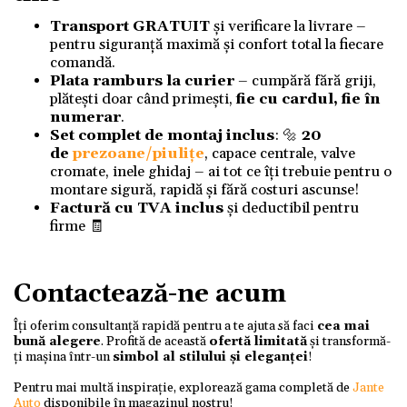
Transport GRATUIT
și verificare la livrare –
pentru siguranță maximă și confort total la fiecare
comandă.
Plata ramburs la curier
– cumpără fără griji,
plătești doar când primești,
fie cu cardul, fie în
numerar
.
Set complet de montaj inclus
: 🔩
20
de
prezoane/piulițe
, capace centrale, valve
cromate, inele ghidaj – ai tot ce îți trebuie pentru o
montare sigură, rapidă și fără costuri ascunse!
Factură cu TVA inclus
și deductibil pentru
firme 🧾
Contactează-ne acum
Îți oferim consultanță rapidă pentru a te ajuta să faci
cea mai
bună alegere
. Profită de această
ofertă limitată
și transformă-
ți mașina într-un
simbol al stilului și eleganței
!
Pentru mai multă inspirație, explorează gama completă de
Jante
Auto
disponibile în magazinul nostru!