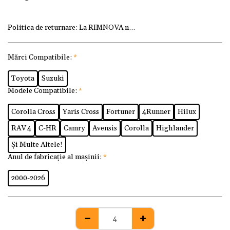
Politica de returnare:
La RIMNOVA ne dorim ca fiecare client
Mărci Compatibile:
*
Toyota
Suzuki
Modele Compatibile:
*
Corolla Cross
Yaris Cross
Fortuner
4Runner
Hilux
RAV 4
C-HR
Camry
Avensis
Corolla
Highlander
Și Multe Altele!
Anul de fabricație al mașinii:
*
2000-2026