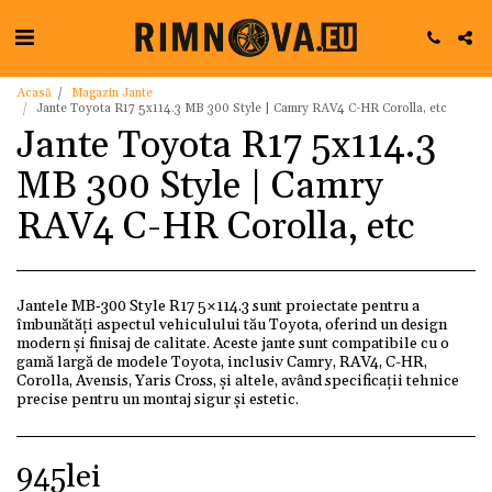
Acasă
Magazin Jante
Jante Toyota R17 5x114.3 MB 300 Style | Camry RAV4 C-HR Corolla, etc
Jante Toyota R17 5x114.3
MB 300 Style | Camry
RAV4 C-HR Corolla, etc
Jantele MB‑300 Style R17 5×114.3 sunt proiectate pentru a
îmbunătăți aspectul vehiculului tău Toyota, oferind un design
modern și finisaj de calitate. Aceste jante sunt compatibile cu o
gamă largă de modele Toyota, inclusiv Camry, RAV4, C-HR,
Corolla, Avensis, Yaris Cross, și altele, având specificații tehnice
precise pentru un montaj sigur și estetic.
945
lei