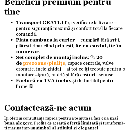
Beneficii premium pentru
tine
Transport GRATUIT
și verificare la livrare –
pentru siguranță maximă și confort total la fiecare
comandă.
Plata ramburs la curier
– cumpără fără griji,
plătești doar când primești,
fie cu cardul, fie în
numerar
.
Set complet de montaj inclus
: 🔩
20
de
prezoane/piulițe
, capace centrale, valve
cromate, inele ghidaj – ai tot ce îți trebuie pentru o
montare sigură, rapidă și fără costuri ascunse!
Factură cu TVA inclus
și deductibil pentru
firme 🧾
Contactează-ne acum
Îți oferim consultanță rapidă pentru a te ajuta să faci
cea mai
bună alegere
. Profită de această
ofertă limitată
și transformă-
ți mașina într-un
simbol al stilului și eleganței
!