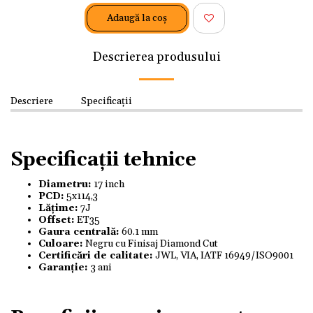
Adaugă la coş
Descrierea produsului
Descriere
Specificații
Specificații tehnice
Diametru:
17 inch
PCD:
5x114,3
Lățime:
7J
Offset:
ET35
Gaura centrală:
60.1 mm
Culoare:
Negru cu Finisaj Diamond Cut
Certificări de calitate:
JWL, VIA, IATF 16949/ISO9001
Garanție:
3 ani