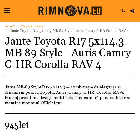
Acasă
Magazin Jante
Jante Toyota R17 5x114.3 MB 89 Style | Auris Camry C-HR Corolla RAV 4
Jante Toyota R17 5x114.3
MB 89 Style | Auris Camry
C-HR Corolla RAV 4
Jante MB-89 Style R17 5×114.3 — combinație de eleganță și
dinamism pentru Toyota: Auris, Camry, C-HR, Corolla, RAV4.
Finisaj premium, design multicavu care conferă personalitate și
menține montajul OEM sigur.
945
lei