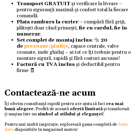
Transport GRATUIT
și verificare la livrare –
pentru siguranță maximă și confort total la fiecare
comandă.
Plata ramburs la curier
– cumpără fără griji,
plătești doar când primești,
fie cu cardul, fie în
numerar
.
Set complet de montaj inclus
: 🔩
20
de
prezoane/piulițe
, capace centrale, valve
cromate, inele ghidaj – ai tot ce îți trebuie pentru o
montare sigură, rapidă și fără costuri ascunse!
Factură cu TVA inclus
și deductibil pentru
firme 🧾
Contactează-ne acum
Îți oferim consultanță rapidă pentru a te ajuta să faci
cea mai
bună alegere
. Profită de această
ofertă limitată
și transformă-
ți mașina într-un
simbol al stilului și eleganței
!
Pentru mai multă inspirație, explorează gama completă de
Jante
Auto
disponibile în magazinul nostru!