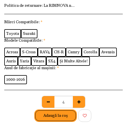
Politica de returnare:
La RIMNOVA ne dorim ca fiecare client
Mărci Compatibile:
*
Toyota
Suzuki
Modele Compatibile:
*
Across
S-Cross
RAV4
CH-R
Camry
Corolla
Avensis
Auris
Yaris
Vitara
SX4
Și Multe Altele!
Anul de fabricație al mașinii:
*
2000-2026
Adaugă la coş