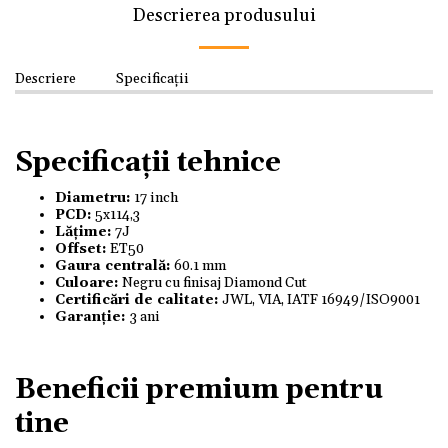
Descrierea produsului
Descriere
Specificații
Specificații tehnice
Diametru:
17 inch
PCD:
5x114,3
Lățime:
7J
Offset:
ET50
Gaura centrală:
60.1 mm
Culoare:
Negru cu finisaj Diamond Cut
Certificări de calitate:
JWL, VIA, IATF 16949/ISO9001
Garanție:
3 ani
Beneficii premium pentru
tine