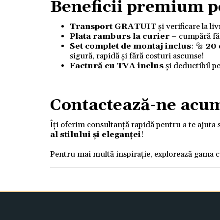
Beneficii premium p
Transport GRATUIT
și verificare la l
Plata ramburs la curier
– cumpără fără
Set complet de montaj inclus
: 🔩
20
sigură, rapidă și fără costuri ascunse!
Factură cu TVA inclus
și deductibil p
Contactează-ne acu
Îți oferim consultanță rapidă pentru a te ajuta 
al stilului și eleganței
!
Pentru mai multă inspirație, explorează gama 