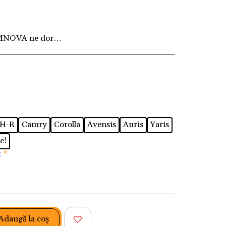
MNOVA ne dorim ca fiecare client să fie pe deplin
H-R
Camry
Corolla
Avensis
Auris
Yaris
e!
:
*
Adaugă la coş