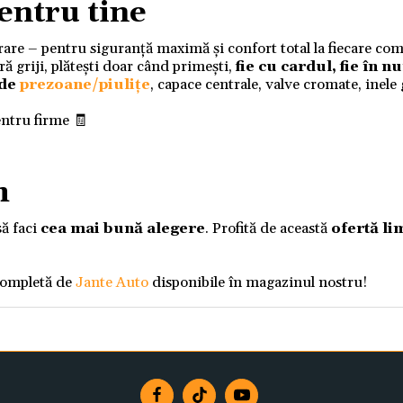
entru tine
ivrare – pentru siguranță maximă și confort total la fiecare co
 griji, plătești doar când primești,
fie cu cardul, fie în 
 de
prezoane/piulițe
, capace centrale, valve cromate, inele
entru firme 🧾
m
să faci
cea mai bună alegere
. Profită de această
ofertă li
completă de
Jante Auto
disponibile în magazinul nostru!