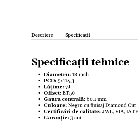
Descriere
Specificații
Specificații tehnice
Diametru:
18 inch
PCD:
5x114,3
Lățime:
7J
Offset:
ET50
Gaura centrală:
60.1 mm
Culoare:
Negru cu finisaj Diamond Cut
Certificări de calitate:
JWL, VIA, IAT
Garanție:
3 ani