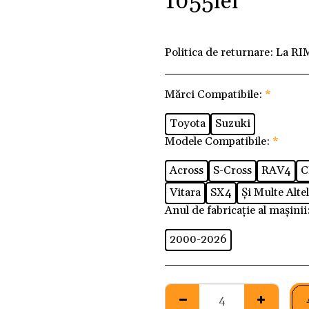
1055
lei
Politica de returnare:
La RI
Mărci Compatibile:
*
Toyota
Suzuki
Modele Compatibile:
*
Across
S-Cross
RAV4
C
Vitara
SX4
Și Multe Altel
Anul de fabricație al mașinii
2000-2026