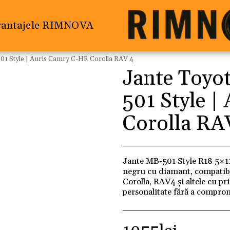
vantajele RIMNOVA
01 Style | Auris Camry C-HR Corolla RAV 4
Jante Toyo
501 Style |
Corolla RA
Jante MB‑501 Style R18 5×114
negru cu diamant, compatib
Corolla, RAV4 și altele cu p
personalitate fără a compr