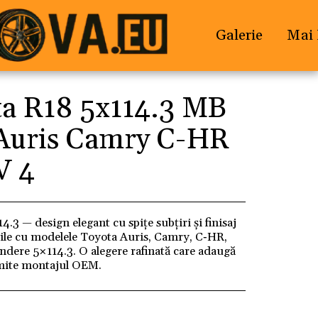
Galerie
Mai 
ta R18 5x114.3 MB
 Auris Camry C-HR
V 4
.3 — design elegant cu spițe subțiri și finisaj
ile cu modelele Toyota Auris, Camry, C‑HR,
rindere 5×114.3. O alegere rafinată care adaugă
omite montajul OEM.