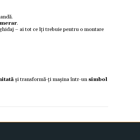
mandă.
numerar
.
 ghidaj – ai tot ce îți trebuie pentru o montare
mitată
și transformă-ți mașina într-un
simbol