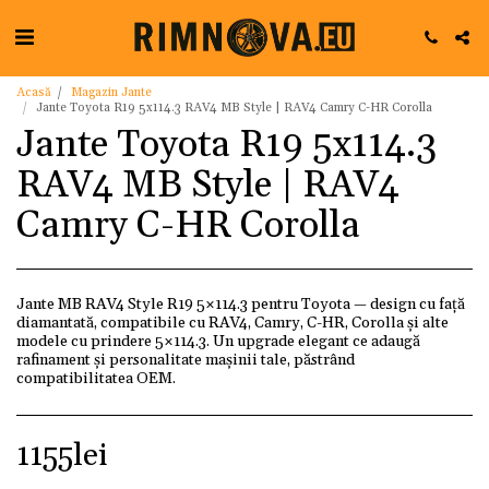
Acasă
Magazin Jante
Jante Toyota R19 5x114.3 RAV4 MB Style | RAV4 Camry C-HR Corolla
Jante Toyota R19 5x114.3
RAV4 MB Style | RAV4
Camry C-HR Corolla
Jante MB RAV4 Style R19 5×114.3 pentru Toyota — design cu față
diamantată, compatibile cu RAV4, Camry, C-HR, Corolla și alte
modele cu prindere 5×114.3. Un upgrade elegant ce adaugă
rafinament și personalitate mașinii tale, păstrând
compatibilitatea OEM.
1155
lei