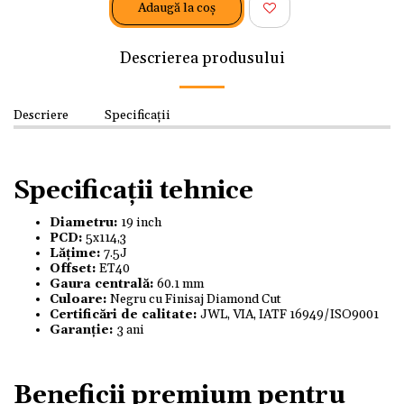
Adaugă la coş
Descrierea produsului
Descriere
Specificații
Specificații tehnice
Diametru:
19 inch
PCD:
5x114,3
Lățime:
7.5J
Offset:
ET40
Gaura centrală:
60.1 mm
Culoare:
Negru cu Finisaj Diamond Cut
Certificări de calitate:
JWL, VIA, IATF 16949/ISO9001
Garanție:
3 ani
Beneficii premium pentru