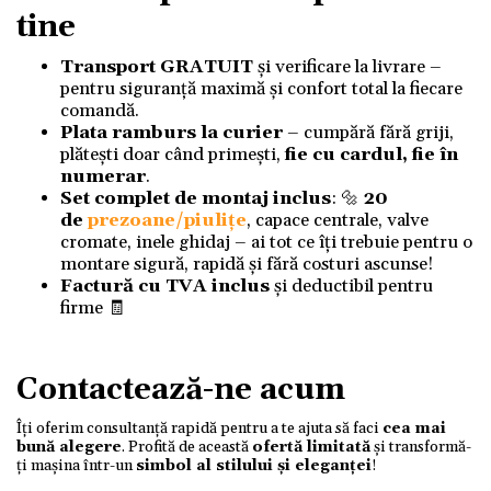
tine
Transport GRATUIT
și verificare la livrare –
pentru siguranță maximă și confort total la fiecare
comandă.
Plata ramburs la curier
– cumpără fără griji,
plătești doar când primești,
fie cu cardul, fie în
numerar
.
Set complet de montaj inclus
: 🔩
20
de
prezoane/piulițe
, capace centrale, valve
cromate, inele ghidaj – ai tot ce îți trebuie pentru o
montare sigură, rapidă și fără costuri ascunse!
Factură cu TVA inclus
și deductibil pentru
firme 🧾
Contactează-ne acum
Îți oferim consultanță rapidă pentru a te ajuta să faci
cea mai
bună alegere
. Profită de această
ofertă limitată
și transformă-
ți mașina într-un
simbol al stilului și eleganței
!