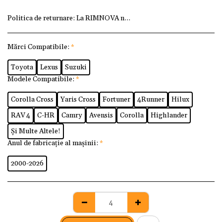
Politica de returnare:
La RIMNOVA ne dorim ca fiecare client
Mărci Compatibile:
*
Toyota
Lexus
Suzuki
Modele Compatibile:
*
Corolla Cross
Yaris Cross
Fortuner
4Runner
Hilux
RAV 4
C-HR
Camry
Avensis
Corolla
Highlander
Și Multe Altele!
Anul de fabricație al mașinii:
*
2000-2026