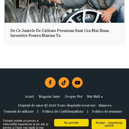
De Ce Jantele De Calitate Premium Sunt Cea Mai Buna
Investitie Pentru Masina Ta
Acasă
Magazin Jante
Despre Noi
Mai Mult
Drepturi de autor © 2026 Toate drepturile rezervate -
Rimnova
Termenii de utilizare
|
Politica de Confidențialitate
|
Politica de returnare
Folosim cookie-uri pentru a
Nu permite
Accept – experiență
îmbunătăți experiența ta pe site și
optimă
pentru a-l face mai rapid și mai