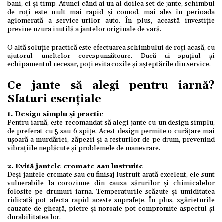
bani, ci și timp. Atunci când ai un al doilea set de jante, schimbul
de roți este mult mai rapid și comod, mai ales în perioada
aglomerată a service-urilor auto. În plus, această investiție
previne uzura inutilă a jantelor originale de vară.
O altă soluție practică este efectuarea schimbului de roți acasă, cu
ajutorul uneltelor corespunzătoare. Dacă ai spațiul și
echipamentul necesar, poți evita cozile și așteptările din service.
Ce jante să alegi pentru iarnă?
Sfaturi esențiale
1. Design simplu și practic
Pentru iarnă, este recomandat să alegi jante cu un design simplu,
de preferat cu 5 sau 6 spițe. Acest design permite o curățare mai
ușoară a murdăriei, zăpezii și a resturilor de pe drum, prevenind
vibrațiile neplăcute și problemele de manevrare.
2. Evită jantele cromate sau lustruite
Deși jantele cromate sau cu finisaj lustruit arată excelent, ele sunt
vulnerabile la coroziune din cauza sărurilor și chimicalelor
folosite pe drumuri iarna. Temperaturile scăzute și umiditatea
ridicată pot afecta rapid aceste suprafețe. În plus, zgârieturile
cauzate de gheață, pietre și noroaie pot compromite aspectul și
durabilitatea lor.