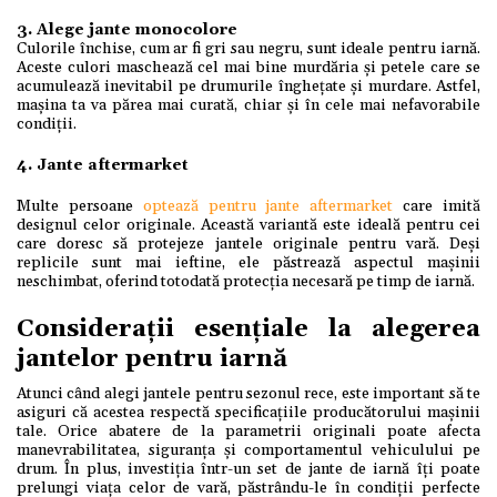
3. Alege jante monocolore
Culorile închise, cum ar fi gri sau negru, sunt ideale pentru iarnă.
Aceste culori maschează cel mai bine murdăria și petele care se
acumulează inevitabil pe drumurile înghețate și murdare. Astfel,
mașina ta va părea mai curată, chiar și în cele mai nefavorabile
condiții.
4. Jante aftermarket
Multe persoane
optează pentru jante aftermarket
care imită
designul celor originale. Această variantă este ideală pentru cei
care doresc să protejeze jantele originale pentru vară. Deși
replicile sunt mai ieftine, ele păstrează aspectul mașinii
neschimbat, oferind totodată protecția necesară pe timp de iarnă.
Considerații esențiale la alegerea
jantelor pentru iarnă
Atunci când alegi jantele pentru sezonul rece, este important să te
asiguri că acestea respectă specificațiile producătorului mașinii
tale. Orice abatere de la parametrii originali poate afecta
manevrabilitatea, siguranța și comportamentul vehiculului pe
drum. În plus, investiția într-un set de jante de iarnă îți poate
prelungi viața celor de vară, păstrându-le în condiții perfecte