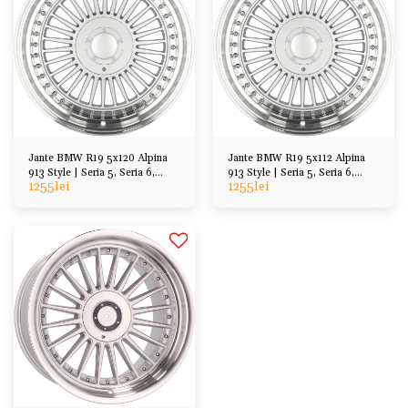
Jante BMW R19 5x120 Alpina
Jante BMW R19 5x112 Alpina
913 Style | Seria 5, Seria 6,
913 Style | Seria 5, Seria 6,
1255
lei
1255
lei
Seria 7, etc
Seria 7, etc