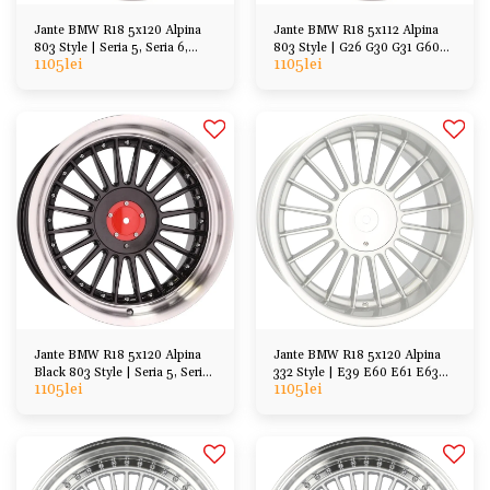
Jante BMW R18 5x120 Alpina
Jante BMW R18 5x112 Alpina
803 Style | Seria 5, Seria 6,
803 Style | G26 G30 G31 G60
1105
lei
1105
lei
Seria 7
G32 G11 G12 etc
Jante BMW R18 5x120 Alpina
Jante BMW R18 5x120 Alpina
Black 803 Style | Seria 5, Seria
332 Style | E39 E60 E61 E63
1105
lei
1105
lei
6, Seria 7
E64 E32 E38 E65