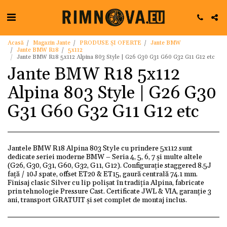
Acasă
Magazin Jante
PRODUSE ȘI OFERTE
Jante BMW
Jante BMW R18
5x112
Jante BMW R18 5x112 Alpina 803 Style | G26 G30 G31 G60 G32 G11 G12 etc
Jante BMW R18 5x112
Alpina 803 Style | G26 G30
G31 G60 G32 G11 G12 etc
Jantele BMW R18 Alpina 803 Style cu prindere 5x112 sunt
dedicate seriei moderne BMW – Seria 4, 5, 6, 7 și multe altele
(G26, G30, G31, G60, G32, G11, G12). Configurație staggered 8.5J
față / 10J spate, offset ET20 & ET15, gaură centrală 74.1 mm.
Finisaj clasic Silver cu lip polișat în tradiția Alpina, fabricate
prin tehnologie Pressure Cast. Certificate JWL & VIA, garanție 3
ani, transport GRATUIT și set complet de montaj inclus.