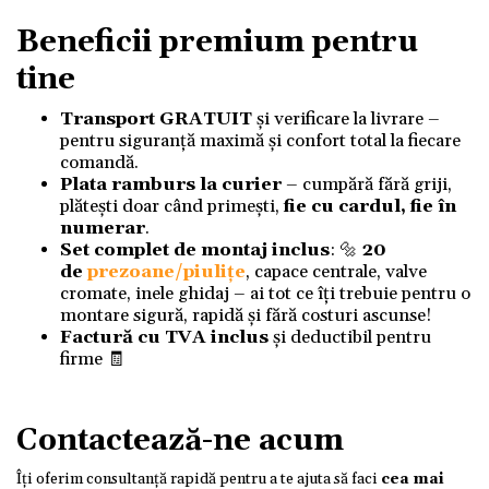
Beneficii premium pentru
tine
Transport GRATUIT
și verificare la livrare –
pentru siguranță maximă și confort total la fiecare
comandă.
Plata ramburs la curier
– cumpără fără griji,
plătești doar când primești,
fie cu cardul, fie în
numerar
.
Set complet de montaj inclus
: 🔩
20
de
prezoane/piulițe
, capace centrale, valve
cromate, inele ghidaj – ai tot ce îți trebuie pentru o
montare sigură, rapidă și fără costuri ascunse!
Factură cu TVA inclus
și deductibil pentru
firme 🧾
Contactează-ne acum
Îți oferim consultanță rapidă pentru a te ajuta să faci
cea mai