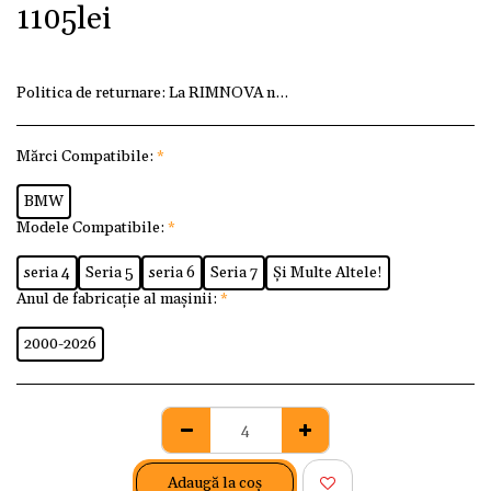
1105
lei
Politica de returnare:
La RIMNOVA ne dorim ca fiecare client
Mărci Compatibile:
*
BMW
Modele Compatibile:
*
seria 4
Seria 5
seria 6
Seria 7
Și Multe Altele!
Anul de fabricație al mașinii:
*
2000-2026
Adaugă la coş