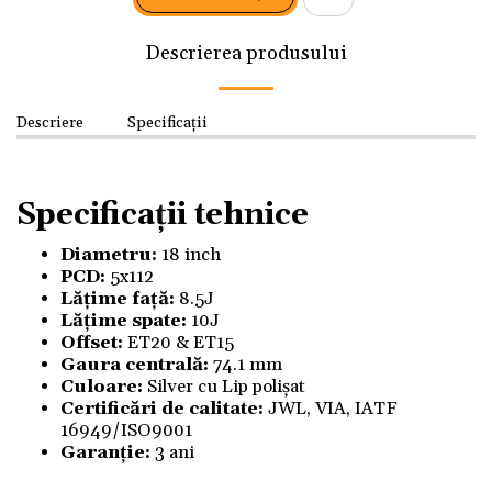
Descrierea produsului
Descriere
Specificații
Specificații tehnice
Diametru:
18 inch
PCD:
5x112
Lățime față:
8.5J
Lățime spate:
10J
Offset:
ET20 & ET15
Gaura centrală:
74.1 mm
Culoare:
Silver cu Lip polișat
Certificări de calitate:
JWL, VIA, IATF
16949/ISO9001
Garanție:
3 ani