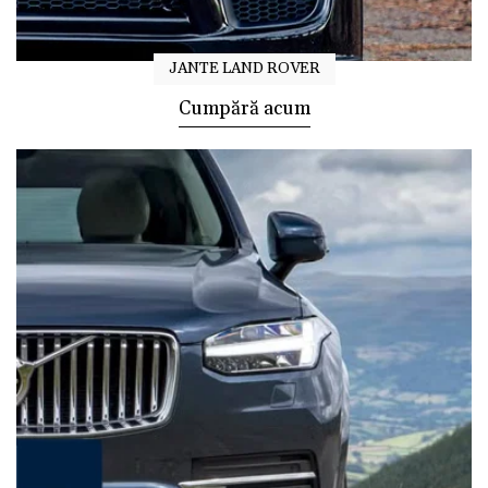
JANTE LAND ROVER
Cumpără acum