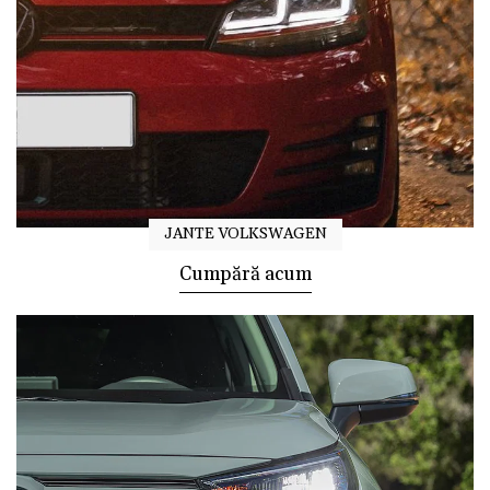
JANTE VOLKSWAGEN
Cumpără acum