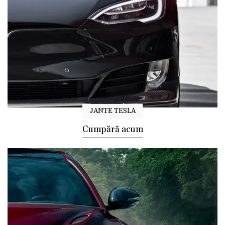
JANTE TESLA
Cumpără acum