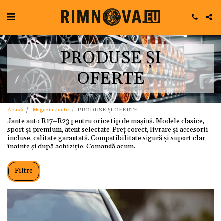
PRODUSE ȘI
OFERTE
Acasă
Magazin Jante
PRODUSE ȘI OFERTE
Jante auto R17–R23 pentru orice tip de mașină. Modele clasice,
sport și premium, atent selectate. Preț corect, livrare și accesorii
incluse, calitate garantată. Compatibilitate sigură și suport clar
înainte și după achiziție. Comandă acum.
Filtre