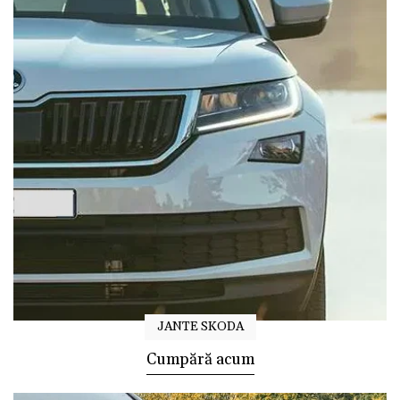
JANTE SKODA
Cumpără acum