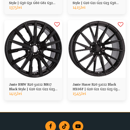
Style | G30 G31 G60 G61 G32
Style | G20 G21 G22 G23 G30
1375
lei
1415
lei
G11 G12 G01 G45
G31 G11 G12
Jante BMW R20 5x112 M817
Jante Haxer R20 5x112 Black
Black Style | G20 G21 G22 G23
HX06F | G20 G21 G22 G23 G30
1415
lei
1545
lei
G30 G31 G11 G12
G31 G11 G12