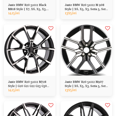
Jante BMW R20 5x112 Black
Jante BMW R20 5x112 M 908
M818 Style | X7, X6, X5, X3,
Style | X6, X5, X3, Seria 5, Seria
1415
lei
1395
lei
Seria 5, Seria 7
7
Jante BMW R20 5x112 M728
Jante BMW R20 5x112 M907
Style | G20 G21 G22 G23 G30
Style | X6, X5, X3, Seria 5, Seria
1415
lei
1395
lei
G31 G11 G12
7