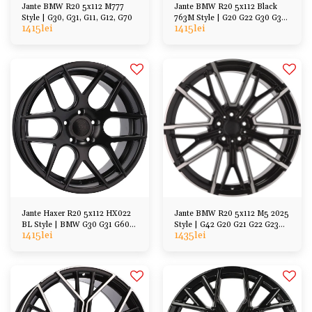
Jante BMW R20 5x112 M777
Jante BMW R20 5x112 Black
Style | G30, G31, G11, G12, G70
763M Style | G20 G22 G30 G32
1415
lei
1415
lei
G11 G70 G01 G02
Jante Haxer R20 5x112 HX022
Jante BMW R20 5x112 M5 2025
BL Style | BMW G30 G31 G60
Style | G42 G20 G21 G22 G23
1415
lei
1435
lei
G61 G32 G05 G06
G26 G30 G14