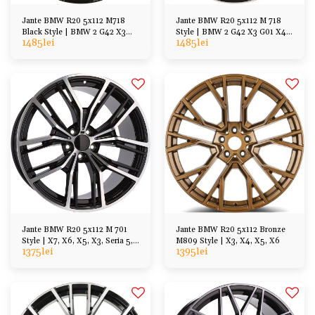
Jante BMW R20 5x112 M718
Jante BMW R20 5x112 M 718
Black Style | BMW 2 G42 X3
Style | BMW 2 G42 X3 G01 X4
1485
lei
1485
lei
G01 X4 G02 iX3 G08
G02 iX3 G08
Jante BMW R20 5x112 M 701
Jante BMW R20 5x112 Bronze
Style | X7, X6, X5, X3, Seria 5,
M809 Style | X3, X4, X5, X6
1375
lei
1395
lei
Seria 7