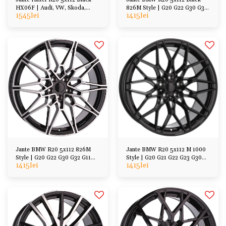
HX06F | Audi, VW, Skoda,
826M Style | G20 G22 G30 G32
1545
lei
1415
lei
BMW, Mercedes
G11 G70 G01 G02
Jante BMW R20 5x112 826M
Jante BMW R20 5x112 M 1000
Style | G20 G22 G30 G32 G11
Style | G20 G21 G22 G23 G30
1415
lei
1415
lei
G70 G01 G02
G31 G11 G12