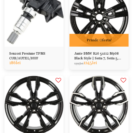
Prinde Oferta!
Senzori Presiune TPMS
Jante BMW R20 5x112 M908
CUB/AUTEL/HUF
Black Style | Seria 7, Seria 5,
186
lei
1245
lei
X6, X5, X3
1395
lei