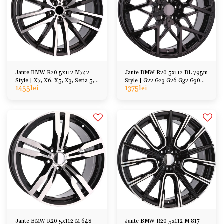
Jante BMW R20 5x112 M742
Jante BMW R20 5x112 BL 795m
Style | X7, X6, X5, X3, Seria 5,
Style | G22 G23 G26 G32 G30
1455
lei
1375
lei
Seria 7
G31 G38, etc
Jante BMW R20 5x112 M 648
Jante BMW R20 5x112 M 817