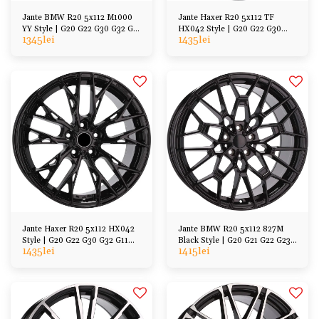
Jante BMW R20 5x112 M1000
Jante Haxer R20 5x112 TF
YY Style | G20 G22 G30 G32 G11
HX042 Style | G20 G22 G30
1345
lei
1435
lei
G70 G01 G02
G32 G11 G70 G01 G02
Jante Haxer R20 5x112 HX042
Jante BMW R20 5x112 827M
Style | G20 G22 G30 G32 G11
Black Style | G20 G21 G22 G23
1435
lei
1415
lei
G70 G01 G02
G30 G31 G11 G12