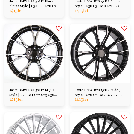
Jante BMW R20 5x112 Black
Jante BMW R20 5x112 Alpina
Alpina Style | G30 G31 G20 G21
Style | G30 G31 G20 G21 G22
1415
lei
1415
lei
G22 G32
G32
Jante BMW R20 5x112 M 789
Jante BMW R20 5x112 M 669
Style | G20 G21 G22 G23 G30
Style | G20 G21 G22 G23 G30
1415
lei
1415
lei
G31 G11 G12
G31 G11 G12