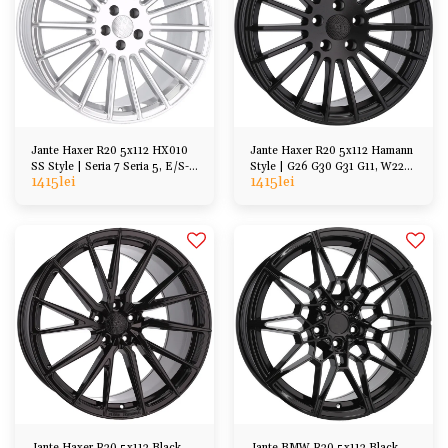
Jante Haxer R20 5x112 HX010
Jante Haxer R20 5x112 Hamann
SS Style | Seria 7 Seria 5, E/S-
Style | G26 G30 G31 G11, W223
1415
lei
1415
lei
Class
W222, etc
Jante Haxer R20 5x112 Black
Jante BMW R20 5x112 Black