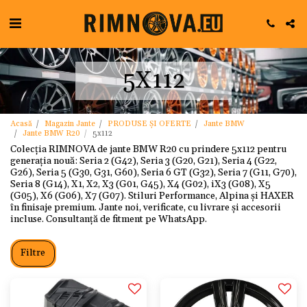
5X112
Acasă
Magazin Jante
PRODUSE ȘI OFERTE
Jante BMW
Jante BMW R20
5x112
Colecția RIMNOVA de jante BMW R20 cu prindere 5x112 pentru
generația nouă: Seria 2 (G42), Seria 3 (G20, G21), Seria 4 (G22,
G26), Seria 5 (G30, G31, G60), Seria 6 GT (G32), Seria 7 (G11, G70),
Seria 8 (G14), X1, X2, X3 (G01, G45), X4 (G02), iX3 (G08), X5
(G05), X6 (G06), X7 (G07). Stiluri Performance, Alpina și HAXER
în finisaje premium. Jante noi, verificate, cu livrare și accesorii
incluse. Consultanță de fitment pe WhatsApp.
Filtre