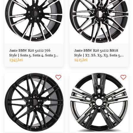
Jante BMW R20 5x112 706
Jante BMW R20 5x112 M818
Style | Seria 5, Seria 4, Seria 3,
Style | X7, X6, X5, X3, Seria 5,
1345
lei
1415
lei
X3, X1
Seria 7