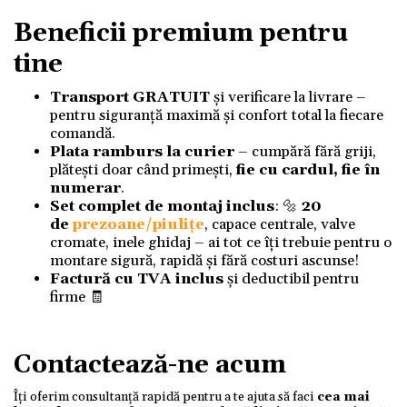
Beneficii premium pentru
tine
Transport GRATUIT
și verificare la livrare –
pentru siguranță maximă și confort total la fiecare
comandă.
Plata ramburs la curier
– cumpără fără griji,
plătești doar când primești,
fie cu cardul, fie în
numerar
.
Set complet de montaj inclus
: 🔩
20
de
prezoane/piulițe
, capace centrale, valve
cromate, inele ghidaj – ai tot ce îți trebuie pentru o
montare sigură, rapidă și fără costuri ascunse!
Factură cu TVA inclus
și deductibil pentru
firme 🧾
Contactează-ne acum
Îți oferim consultanță rapidă pentru a te ajuta să faci
cea mai