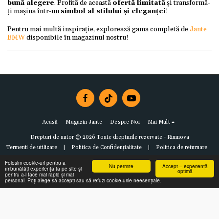
bună alegere
. Profită de această
ofertă limitată
și transformă-
ți mașina într-un
simbol al stilului și eleganței
!
Pentru mai multă inspirație, explorează gama completă de
Jante
BMW
disponibile în magazinul nostru!
Acasă
Magazin Jante
Despre Noi
Mai Mult
Drepturi de autor © 2026 Toate drepturile rezervate -
Rimnova
Termenii de utilizare
|
Politica de Confidențialitate
|
Politica de returnare
Folosim cookie-uri pentru a
Nu permite
Accept – experiență
îmbunătăți experiența ta pe site și
optimă
pentru a-l face mai rapid și mai
personal. Poți alege să accepți sau să refuzi cookie-urile neesențiale.