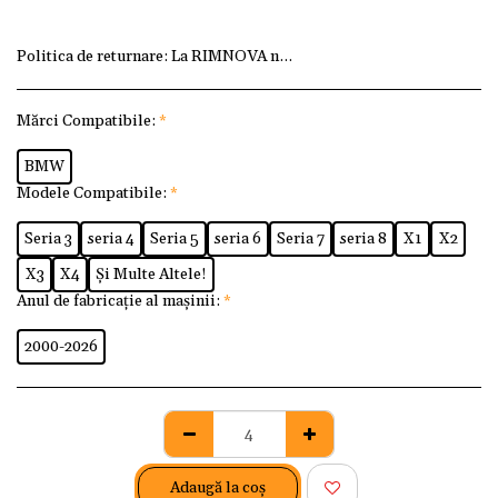
Politica de returnare:
La RIMNOVA ne dorim ca fiecare client
Mărci Compatibile:
*
BMW
Modele Compatibile:
*
Seria 3
seria 4
Seria 5
seria 6
Seria 7
seria 8
X1
X2
X3
X4
Și Multe Altele!
Anul de fabricație al mașinii:
*
2000-2026
Adaugă la coş