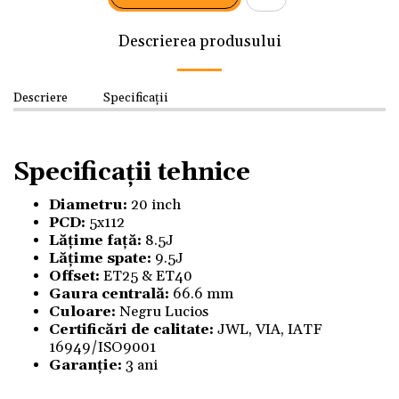
Descrierea produsului
Descriere
Specificații
Specificații tehnice
Diametru:
20 inch
PCD:
5x112
Lățime față:
8.5J
Lățime spate:
9.5J
Offset:
ET25 & ET40
Gaura centrală:
66.6 mm
Culoare:
Negru Lucios
Certificări de calitate:
JWL, VIA, IATF
16949/ISO9001
Garanție:
3 ani