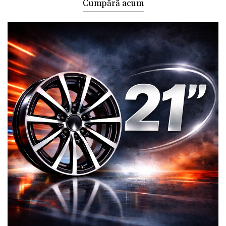
Cumpără acum