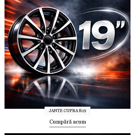
JANTE CUPRA R19
Cumpără acum