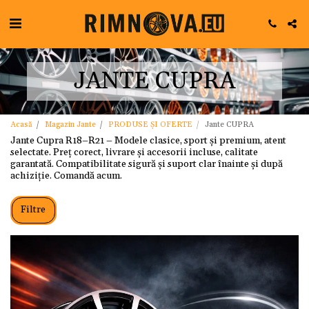
JANTE CUPRA
Acasă
Magazin Jante
PRODUSE ȘI OFERTE
Jante CUPRA
Jante Cupra R18–R21 – Modele clasice, sport și premium, atent
selectate. Preț corect, livrare și accesorii incluse, calitate
garantată. Compatibilitate sigură și suport clar înainte și după
achiziție. Comandă acum.
Filtre