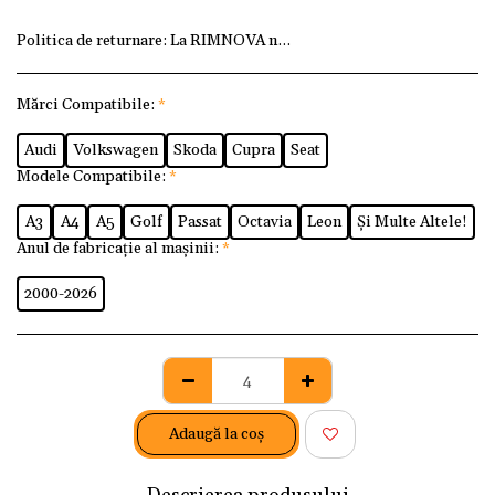
Politica de returnare:
La RIMNOVA ne dorim ca fiecare client
Mărci Compatibile:
*
Audi
Volkswagen
Skoda
Cupra
Seat
Modele Compatibile:
*
A3
A4
A5
Golf
Passat
Octavia
Leon
Și Multe Altele!
Anul de fabricație al mașinii:
*
2000-2026
Adaugă la coş