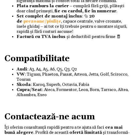
siguranță maximă și confort total la fiecare comandă.
Plata ramburs la curier
– cumpără fără griji, plătești
doar când primești,
fie cu cardul, fie în numerar
.
Set complet de montaj inclus
: 🔩
20
de
prezoane/piulițe
, capace centrale, valve cromate,
inele ghidaj – ai tot ce îți trebuie pentru o montare sigură,
rapidă și fără costuri ascunse!
Factură cu TVA inclus
și deductibil pentru firme 🧾
Compatibilitate
Audi
: A3, A4, A5, A6, Q5, Q3, Q2
VW
: Tiguan, Phaeton, Passat, Arteon, Jetta, Golf, Scirocco,
Touran
Skoda
: Karoq, Superb, Octavia, Fabia
Cupra/Seat
: Ateca, Formentor, Leon, Born, Tarraco, Altea,
Alhambra, Exeo
Contactează-ne acum
Îți oferim consultanță rapidă pentru a te ajuta să faci
cea mai
bună alegere
. Profită de această
ofertă limitată
și transformă-