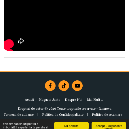
Acasă
Magazin Jante
Despre Noi
Mai Mult
Drepturi de autor © 2026 Toate drepturile rezervate -
Rimnova
Termenii de utilizare
|
Politica de Confidențialitate
|
Politica de returnare
Folosim cookie-uri pentru a
Nu permite
Accept – experiență
îmbunătăți experiența ta pe site și
optimă