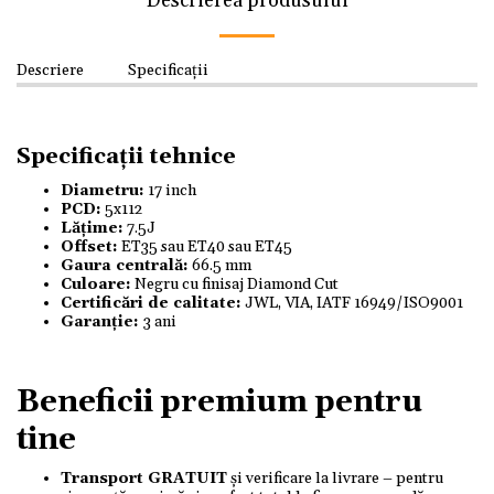
Descrierea produsului
Descriere
Specificații
Specificații tehnice
Diametru:
17 inch
PCD:
5x112
Lățime:
7.5J
Offset:
ET35 sau ET40 sau ET45
Gaura centrală:
66.5 mm
Culoare:
Negru cu finisaj Diamond Cut
Certificări de calitate:
JWL, VIA, IATF 16949/ISO9001
Garanție:
3 ani
Beneficii premium pentru
tine
Transport GRATUIT
și verificare la livrare – pentru