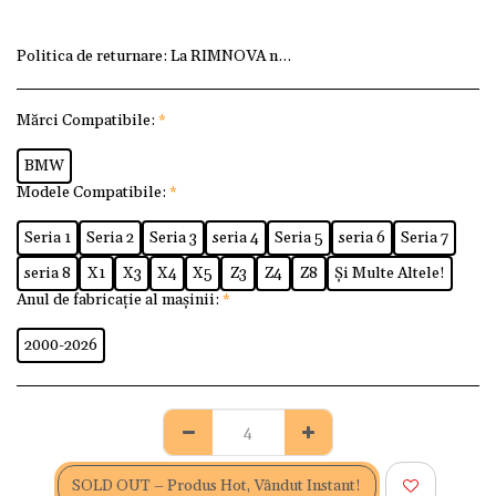
Politica de returnare:
La RIMNOVA ne dorim ca fiecare client
Mărci Compatibile:
*
BMW
Modele Compatibile:
*
Seria 1
Seria 2
Seria 3
seria 4
Seria 5
seria 6
Seria 7
seria 8
X1
X3
X4
X5
Z3
Z4
Z8
Și Multe Altele!
Anul de fabricație al mașinii:
*
2000-2026
SOLD OUT – Produs Hot, Vândut Instant!