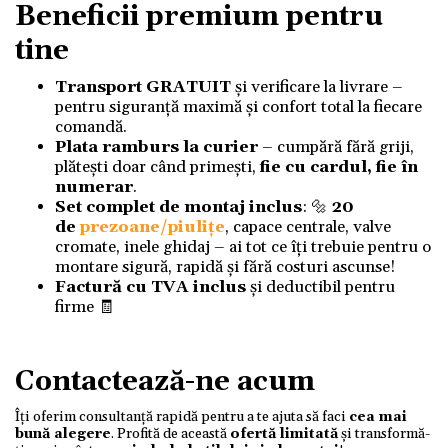
Beneficii premium pentru
tine
Transport GRATUIT
și verificare la livrare –
pentru siguranță maximă și confort total la fiecare
comandă.
Plata ramburs la curier
– cumpără fără griji,
plătești doar când primești,
fie cu cardul, fie în
numerar
.
Set complet de montaj inclus
: 🔩
20
de
prezoane/piulițe
, capace centrale, valve
cromate, inele ghidaj – ai tot ce îți trebuie pentru o
montare sigură, rapidă și fără costuri ascunse!
Factură cu TVA inclus
și deductibil pentru
firme 🧾
Contactează-ne acum
Îți oferim consultanță rapidă pentru a te ajuta să faci
cea mai
bună alegere
. Profită de această
ofertă limitată
și transformă-