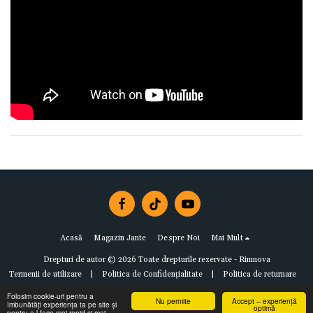
Acasă
Magazin Jante
Despre Noi
Mai Mult
Drepturi de autor © 2026 Toate drepturile rezervate -
Rimnova
Termenii de utilizare
|
Politica de Confidențialitate
|
Politica de returnare
Folosim cookie-uri pentru a
Nu permite
Accept – experiență
îmbunătăți experiența ta pe site și
optimă
pentru a-l face mai rapid și mai