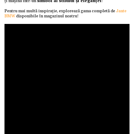
ți mașina într-un
simbol al stilului și eleganței
!
Pentru mai multă inspirație, explorează gama completă de
Jante
BMW
disponibile în magazinul nostru!