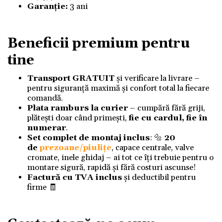
Garanție:
3 ani
Beneficii premium pentru
tine
Transport GRATUIT
și verificare la livrare –
pentru siguranță maximă și confort total la fiecare
comandă.
Plata ramburs la curier
– cumpără fără griji,
plătești doar când primești,
fie cu cardul, fie în
numerar
.
Set complet de montaj inclus
: 🔩
20
de
prezoane/piulițe
, capace centrale, valve
cromate, inele ghidaj – ai tot ce îți trebuie pentru o
montare sigură, rapidă și fără costuri ascunse!
Factură cu TVA inclus
și deductibil pentru
firme 🧾