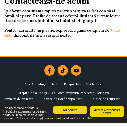
Contactează-ne acum
Îți oferim consultanță rapidă pentru a te ajuta să faci
cea mai
bună alegere
. Profită de această
ofertă limitată
și transformă-
ți mașina într-un
simbol al stilului și eleganței
!
Pentru mai multă inspirație, explorează gama completă de
Jante
Auto
disponibile în magazinul nostru!
Acasă
Magazin Jante
Despre Noi
Mai Mult
Drepturi de autor © 2026 Toate drepturile rezervate -
Rimnova
Termenii de utilizare
|
Politica de Confidențialitate
|
Politica de returnare
Folosim cookie-uri pentru a
Nu permite
Accept – experiență
îmbunătăți experiența ta pe site și
optimă
pentru a-l face mai rapid și mai
personal. Poți alege să accepți sau să refuzi cookie-urile neesențiale.