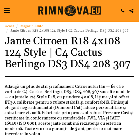
Acasă
Magazin Jante
Jante Citroen R18 4x108 124 Style | C4 Cactus Berlingo DS3 DS4 208 307
Jante Citroen R18 4x108
124 Style | C4 Cactus
Berlingo DS3 DS4 208 307
Adaugă un plus de stil și rafinament Citroënului tău — fie că e
vorba de C4, Cactus, Berlingo, DS3, DS4, 208, 307 sau alte modele
— cu jantele 124 Style R18, cu prindere 4×108, lățime 7J și offset
ET30, calibrate pentru o rulare stabilă și confortabilă. Finisajul
elegant negru diamantat (Diamond Cut) aduce personalitate și
sofisticare vizuală. Fabricate prin procesul robust Pressure Cast și
certificate în conformitate cu standardele JWL, VIA și IATF
16949/ISO 9001, aceste jante combină rezistența cu estetica
modernă. Toate vin cu o garanție de 3 ani, pentru o mai mare
încredere la volan.