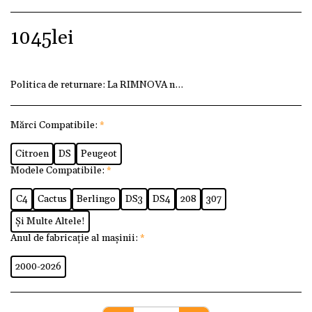
1045
lei
Politica de returnare:
La RIMNOVA ne dorim ca fiecare client
Mărci Compatibile:
*
Citroen
DS
Peugeot
Modele Compatibile:
*
C4
Cactus
Berlingo
DS3
DS4
208
307
Și Multe Altele!
Anul de fabricație al mașinii:
*
2000-2026