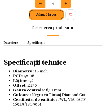
Adaugă la coş
Descrierea produsului
Descriere
Specificații
Specificații tehnice
Diametru:
18 inch
PCD:
4x108
Lățime:
7J
Offset:
ET30
Gaura centrală:
65.1 mm
Culoare:
Negru cu Finisaj Diamond Cut
Certificări de calitate:
JWL, VIA, IATF
16949/ISO9001