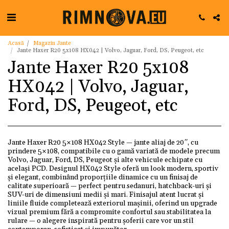
Acasă
Magazin Jante
Jante Haxer R20 5x108 HX042 | Volvo, Jaguar, Ford, DS, Peugeot, etc
Jante Haxer R20 5x108
HX042 | Volvo, Jaguar,
Ford, DS, Peugeot, etc
Jante Haxer R20 5×108 HX042 Style — jante aliaj de 20″, cu
prindere 5×108, compatibile cu o gamă variată de modele precum
Volvo, Jaguar, Ford, DS, Peugeot și alte vehicule echipate cu
același PCD. Designul HX042 Style oferă un look modern, sportiv
și elegant, combinând proporțiile dinamice cu un finisaj de
calitate superioară — perfect pentru sedanuri, hatchback-uri și
SUV-uri de dimensiuni medii și mari. Finisajul atent lucrat și
liniile fluide completează exteriorul mașinii, oferind un upgrade
vizual premium fără a compromite confortul sau stabilitatea la
rulare — o alegere inspirată pentru șoferii care vor un stil