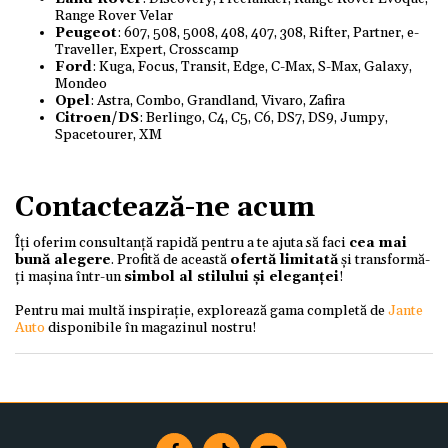
Range Rover Velar
Peugeot
: 607, 508, 5008, 408, 407, 308, Rifter, Partner, e-
Traveller, Expert, Crosscamp
Ford
: Kuga, Focus, Transit, Edge, C-Max, S-Max, Galaxy,
Mondeo
Opel
: Astra, Combo, Grandland, Vivaro, Zafira
Citroen/DS
: Berlingo, C4, C5, C6, DS7, DS9, Jumpy,
Spacetourer, XM
Contactează-ne acum
Îți oferim consultanță rapidă pentru a te ajuta să faci
cea mai
bună alegere
. Profită de această
ofertă limitată
și transformă-
ți mașina într-un
simbol al stilului și eleganței
!
Pentru mai multă inspirație, explorează gama completă de
Jante
Auto
disponibile în magazinul nostru!