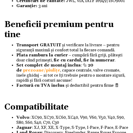
Certificări de calitate:
JWL, VIA, IATF 16949/ISO9001
Garanție:
3 ani
Beneficii premium pentru
tine
Transport GRATUIT
și verificare la livrare – pentru
siguranță maximă și confort total la fiecare comandă.
Plata ramburs la curier
– cumpără fără griji, plătești
doar când primești,
fie cu cardul, fie în numerar
.
Set complet de montaj inclus
: 🔩
20
de
prezoane/piulițe
, capace centrale, valve cromate,
inele ghidaj – ai tot ce îți trebuie pentru o montare sigură,
rapidă și fără costuri ascunse!
Factură cu TVA inclus
și deductibil pentru firme 🧾
Compatibilitate
Volvo
: XC90, XC70, XC60, XC40, V90, V60, V50, V40, S90,
S80, S60, S40, C70, C30
Jaguar
: XJ, XF, XE, X-Type, S-Type, I-Pace, F-Pace, E-Pace
Land Rover
: Discovery, Freelander, Range Rover Evoque,