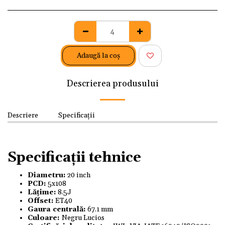
Adaugă la coş
Descrierea produsului
Descriere
Specificații
Specificații tehnice
Diametru:
20 inch
PCD:
5x108
Lățime:
8.5J
Offset:
ET40
Gaura centrală:
67.1 mm
Culoare:
Negru Lucios