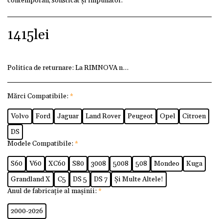
contemporan, sofisticat și impunător.
1415
lei
Politica de returnare:
La RIMNOVA ne dorim ca fiecare client
Mărci Compatibile:
*
Volvo
Ford
Jaguar
Land Rover
Peugeot
Opel
Citroen
DS
Modele Compatibile:
*
S60
V60
XC60
S80
3008
5008
508
Mondeo
Kuga
Grandland X
C5
DS 5
DS 7
Și Multe Altele!
Anul de fabricație al mașinii:
*
2000-2026