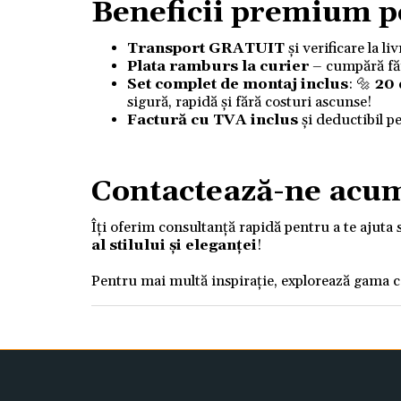
Beneficii premium p
Transport GRATUIT
și verificare la l
Plata ramburs la curier
– cumpără fără
Set complet de montaj inclus
: 🔩
20
sigură, rapidă și fără costuri ascunse!
Factură cu TVA inclus
și deductibil p
Contactează-ne acu
Îți oferim consultanță rapidă pentru a te ajuta 
al stilului și eleganței
!
Pentru mai multă inspirație, explorează gama 