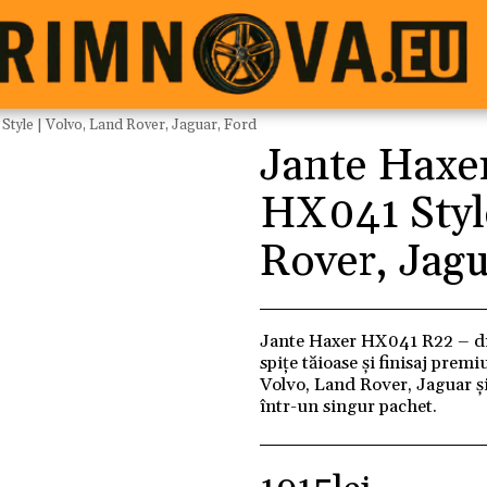
tyle | Volvo, Land Rover, Jaguar, Ford
Jante Haxe
HX041 Styl
Rover, Jagu
Jante Haxer HX041 R22 – d
spițe tăioase și finisaj pre
Volvo, Land Rover, Jaguar și
într-un singur pachet.