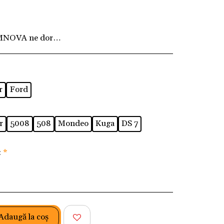
MNOVA ne dorim ca fiecare client să fie pe deplin
r
Ford
r
5008
508
Mondeo
Kuga
DS 7
:
*
Adaugă la coş