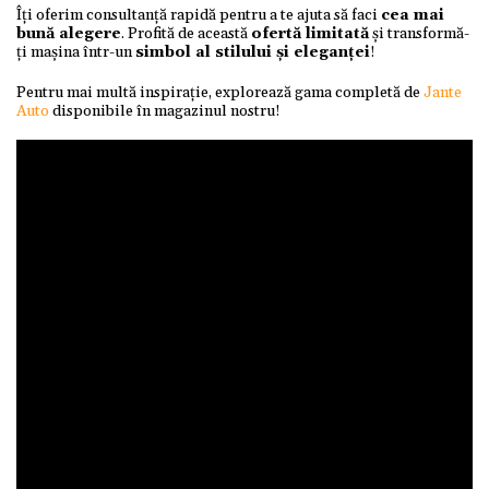
Îți oferim consultanță rapidă pentru a te ajuta să faci
cea mai
bună alegere
. Profită de această
ofertă limitată
și transformă-
ți mașina într-un
simbol al stilului și eleganței
!
Pentru mai multă inspirație, explorează gama completă de
Jante
Auto
disponibile în magazinul nostru!