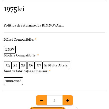
1975
lei
Politica de returnare:
La RIMNOVA ne dorim ca fiecare client
Mărci Compatibile:
*
BMW
Modele Compatibile:
*
X3
X4
X5
X6
X7
Și Multe Altele!
Anul de fabricație al mașinii:
*
2000-2026