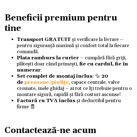
Beneficii premium pentru
tine
Transport GRATUIT
și verificare la livrare –
pentru siguranță maximă și confort total la fiecare
comandă.
Plata ramburs la curier
– cumpără fără griji,
plătești doar când primești,
fie cu cardul, fie în
numerar
.
Set complet de montaj inclus
: 🔩
20
de
prezoane/piulițe
, capace centrale, valve
cromate, inele ghidaj – ai tot ce îți trebuie pentru o
montare sigură, rapidă și fără costuri ascunse!
Factură cu TVA inclus
și deductibil pentru
firme 🧾
Contactează-ne acum