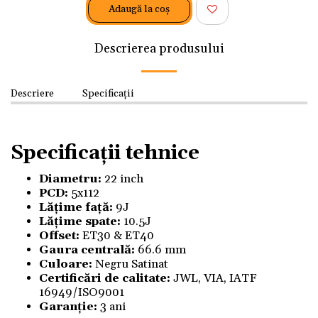
Adaugă la coş
Descrierea produsului
Descriere
Specificații
Specificații tehnice
Diametru:
22 inch
PCD:
5x112
Lățime față:
9J
Lățime spate:
10.5J
Offset:
ET30 & ET40
Gaura centrală:
66.6 mm
Culoare:
Negru Satinat
Certificări de calitate:
JWL, VIA, IATF
16949/ISO9001
Garanție:
3 ani