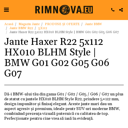
Acasă
Magazin Jante
PRODUSE ȘI OFERTE
Jante BMW
Jante BMW R22
5X112
Jante Haxer R22 5x112 HX010 BLHM Style | BMW G01 G02 G05 G06 G07
Jante Haxer R22 5x112
HX010 BLHM Style |
BMW G01 G02 G05 G06
G07
Dă-i BMW-ului tău din gama G01 / G02 / G05 / G06 / G07 un plus
de statut cu jantele HX010 BLHM Style R22, prindere 5×112 mm,
design impunător și finisaj elegant. Aceste jante mari dau un
aspect agresiv și premium, ideale pentr SUV-uri moderne BMW,
combinând prezența vizuală puternică cu calitatea de top.
Perfecționate pentru cine vrea să iasă în evidență.