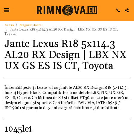
Acasă
Magazin Jante
Jante Lexus R18 5x114.3 AL20 RX Design | LBX NX UX GS ES IS CT,
Toyota
Jante Lexus R18 5x114.3
AL20 RX Design | LBX NX
UX GS ES IS CT, Toyota
Îmbunătățește‑ți Lexus‑ul cu jantele AL20 RX Design R18 5×114.3,
finisaj Hyper Black. Compatibile cu modelele LBX, NX, UX, GS,
ES, IS, CT, etc. Cu lățimea de 8J și offset ET30, aceste jante oferă un
design elegant și sportiv. Certificările JWL, VIA, IATF 16949 /
ISO 9001 și garanția de 3 ani asigură fiabilitate și durabilitate.
1045
lei