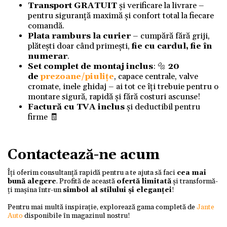
Transport GRATUIT
și verificare la livrare –
pentru siguranță maximă și confort total la fiecare
comandă.
Plata ramburs la curier
– cumpără fără griji,
plătești doar când primești,
fie cu cardul, fie în
numerar
.
Set complet de montaj inclus
: 🔩
20
de
prezoane/piulițe
, capace centrale, valve
cromate, inele ghidaj – ai tot ce îți trebuie pentru o
montare sigură, rapidă și fără costuri ascunse!
Factură cu TVA inclus
și deductibil pentru
firme 🧾
Contactează-ne acum
Îți oferim consultanță rapidă pentru a te ajuta să faci
cea mai
bună alegere
. Profită de această
ofertă limitată
și transformă-
ți mașina într-un
simbol al stilului și eleganței
!
Pentru mai multă inspirație, explorează gama completă de
Jante
Auto
disponibile în magazinul nostru!