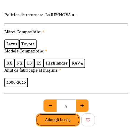
Politica de returnare:
La RIMNOVA ne dorim ca fiecare client
Mărci Compatibile:
*
Lexus
Toyota
Modele Compatibile:
*
RX
NX
LS
ES
Highlander
RAV 4
Anul de fabricație al mașinii:
*
2000-2026
Adaugă la coş