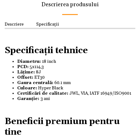
Descrierea produsului
Descriere
Specificații
Specificații tehnice
Diametru:
18 inch
PCD:
5x114,3
Lățime:
8J
Offset:
ET30
Gaura centrală:
60.1 mm
Culoare:
Hyper Black
Certificări de calitate:
JWL, VIA, IATF 16949/ISO9001
Garanție:
3 ani
Beneficii premium pentru
tine