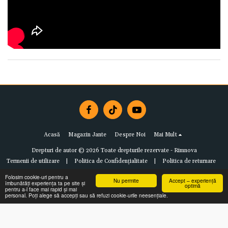
Acasă
Magazin Jante
Despre Noi
Mai Mult
Drepturi de autor © 2026 Toate drepturile rezervate -
Rimnova
Termenii de utilizare
|
Politica de Confidențialitate
|
Politica de returnare
Folosim cookie-uri pentru a
Nu permite
Accept – experiență
îmbunătăți experiența ta pe site și
optimă
pentru a-l face mai rapid și mai
personal. Poți alege să accepți sau să refuzi cookie-urile neesențiale.