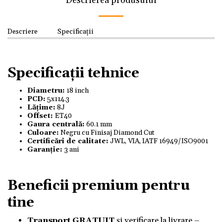
Descrierea produsului
Descriere
Specificații
Specificații tehnice
Diametru:
18 inch
PCD:
5x114.3
Lățime:
8J
Offset:
ET40
Gaura centrală:
60.1 mm
Culoare:
Negru cu Finisaj Diamond Cut
Certificări de calitate:
JWL, VIA, IATF 16949/ISO9001
Garanție:
3 ani
Beneficii premium pentru
tine
Transport GRATUIT
și verificare la livrare –