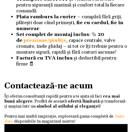
pentru siguranță maximă și confort total la fiecare
comandă.
Plata ramburs la curier
– cumpără fără griji,
plătești doar când primești,
fie cu cardul, fie în
numerar
.
Set complet de montaj inclus
: 🔩
20
de
prezoane/piulițe
, capace centrale, valve
cromate, inele ghidaj – ai tot ce îți trebuie pentru o
montare sigură, rapidă și fără costuri ascunse!
Factură cu TVA inclus
și deductibil pentru
firme 🧾
Contactează-ne acum
Îți oferim consultanță rapidă pentru a te ajuta să faci
cea mai
bună alegere
. Profită de această
ofertă limitată
și transformă-
ți mașina într-un
simbol al stilului și eleganței
!
Pentru mai multă inspirație, explorează gama completă de
Jante
Auto
disponibile în magazinul nostru!