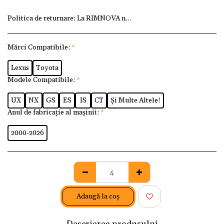
Politica de returnare:
La RIMNOVA ne dorim ca fiecare client
Mărci Compatibile:
*
Lexus
Toyota
Modele Compatibile:
*
UX
NX
GS
ES
IS
CT
Și Multe Altele!
Anul de fabricație al mașinii:
*
2000-2026
Adaugă la coş