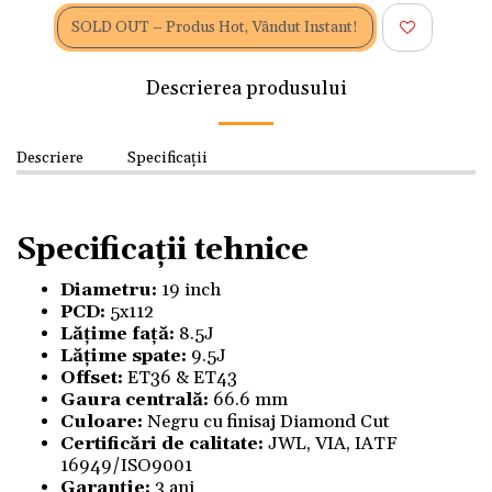
SOLD OUT – Produs Hot, Vândut Instant!
Descrierea produsului
Descriere
Specificații
Specificații tehnice
Diametru:
19 inch
PCD:
5x112
Lățime față:
8.5J
Lățime spate:
9.5J
Offset:
ET36 & ET43
Gaura centrală:
66.6 mm
Culoare:
Negru cu finisaj Diamond Cut
Certificări de calitate:
JWL, VIA, IATF
16949/ISO9001
Garanție:
3 ani