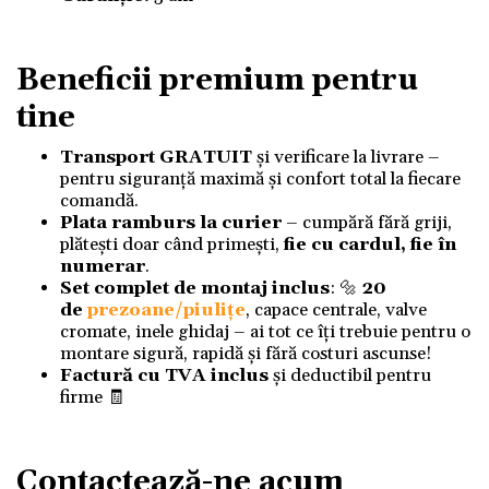
Beneficii premium pentru
tine
Transport GRATUIT
și verificare la livrare –
pentru siguranță maximă și confort total la fiecare
comandă.
Plata ramburs la curier
– cumpără fără griji,
plătești doar când primești,
fie cu cardul, fie în
numerar
.
Set complet de montaj inclus
: 🔩
20
de
prezoane/piulițe
, capace centrale, valve
cromate, inele ghidaj – ai tot ce îți trebuie pentru o
montare sigură, rapidă și fără costuri ascunse!
Factură cu TVA inclus
și deductibil pentru
firme 🧾
Contactează-ne acum