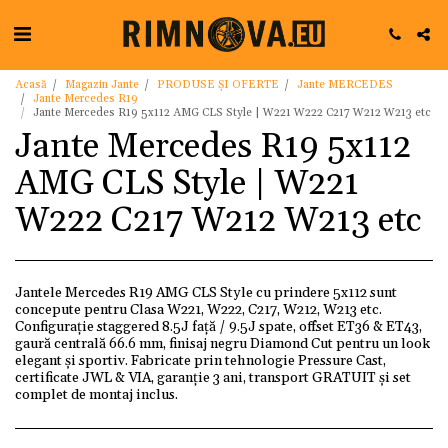
Acasă
Magazin Jante
PRODUSE ȘI OFERTE
Jante MERCEDES
Jante Mercedes R19
Jante Mercedes R19 5x112 AMG CLS Style | W221 W222 C217 W212 W213 etc
Jante Mercedes R19 5x112
AMG CLS Style | W221
W222 C217 W212 W213 etc
Jantele Mercedes R19 AMG CLS Style cu prindere 5x112 sunt
concepute pentru Clasa W221, W222, C217, W212, W213 etc.
Configurație staggered 8.5J față / 9.5J spate, offset ET36 & ET43,
gaură centrală 66.6 mm, finisaj negru Diamond Cut pentru un look
elegant și sportiv. Fabricate prin tehnologie Pressure Cast,
certificate JWL & VIA, garanție 3 ani, transport GRATUIT și set
complet de montaj inclus.