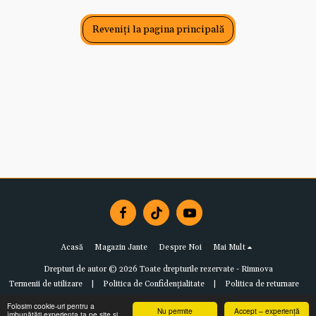
Reveniți la pagina principală
Acasă
Magazin Jante
Despre Noi
Mai Mult
Drepturi de autor © 2026 Toate drepturile rezervate -
Rimnova
Termenii de utilizare
|
Politica de Confidențialitate
|
Politica de returnare
Folosim cookie-uri pentru a
Nu permite
Accept – experiență
îmbunătăți experiența ta pe site și