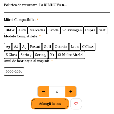
Politica de returnare:
La RIMNOVA ne dorim ca fiecare client
Mărci Compatibile:
*
BMW
Audi
Mercedes
Skoda
Volkswagen
Cupra
Seat
Modele Compatibile:
*
A3
A4
A5
Passat
Golf
Octavia
Leon
C Class
E Class
Seria 3
Seria 5
X1
Și Multe Altele!
Anul de fabricație al mașinii:
*
2000-2026
Adaugă la coş