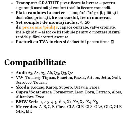
Transport GRATUIT
și verificare la livrare – pentru
siguranță maximă și confort total la fiecare comandă.
Plata ramburs la curier
– cumpără fără griji, plătești
doar când primești,
fie cu cardul, fie în numerar
.
Set complet de montaj inclus
: 🔩
20
de
prezoane/piulițe
, capace centrale, valve cromate,
inele ghidaj – ai tot ce îți trebuie pentru o montare sigură,
rapidă și fără costuri ascunse!
Factură cu TVA inclus
și deductibil pentru firme 🧾
Compatibilitate
Audi
: A3, A4, A5, A6, Q5, Q3, Q2
VW
: Touareg, Tiguan, Phaeton, Passat, Arteon, Jetta, Golf,
Scirocco, Touran
Skoda
: Kodiaq, Karoq, Superb, Octavia, Fabia
Cupra/Seat
: Ateca, Formentor, Leon, Born, Tarraco, Altea,
Alhambra, Exeo
BMW
Seria: 1, 2, 3, 4, 5, 6, 7, X1, X2, X3, X4, X5
Mercedes
: A, B, C, E-Class, CLA, CLE, CLS, GLA, GLC, GLE,
GLK, ML