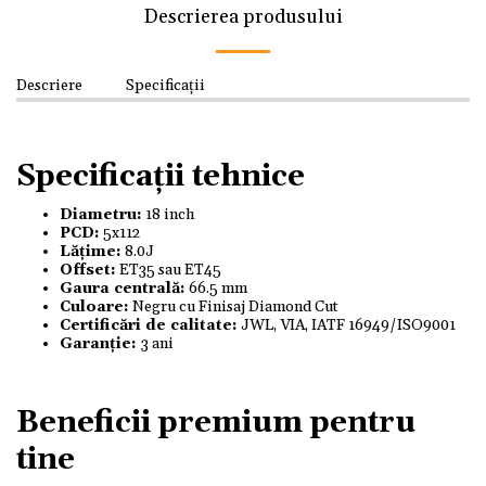
Descrierea produsului
Descriere
Specificații
Specificații tehnice
Diametru:
18 inch
PCD:
5x112
Lățime:
8.0J
Offset:
ET35 sau ET45
Gaura centrală:
66.5 mm
Culoare:
Negru cu Finisaj Diamond Cut
Certificări de calitate:
JWL, VIA, IATF 16949/ISO9001
Garanție:
3 ani
Beneficii premium pentru
tine