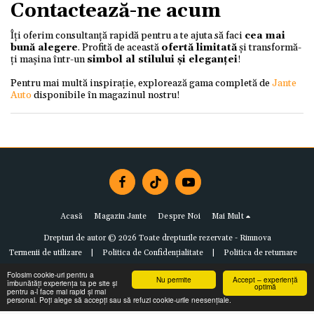
Contactează-ne acum
Îți oferim consultanță rapidă pentru a te ajuta să faci
cea mai
bună alegere
. Profită de această
ofertă limitată
și transformă-
ți mașina într-un
simbol al stilului și eleganței
!
Pentru mai multă inspirație, explorează gama completă de
Jante
Auto
disponibile în magazinul nostru!
Acasă
Magazin Jante
Despre Noi
Mai Mult
Drepturi de autor © 2026 Toate drepturile rezervate -
Rimnova
Termenii de utilizare
|
Politica de Confidențialitate
|
Politica de returnare
Folosim cookie-uri pentru a
Nu permite
Accept – experiență
îmbunătăți experiența ta pe site și
optimă
pentru a-l face mai rapid și mai
personal. Poți alege să accepți sau să refuzi cookie-urile neesențiale.