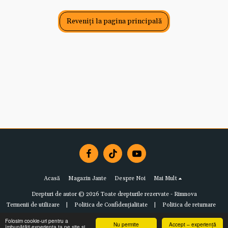
Reveniți la pagina principală
Acasă
Magazin Jante
Despre Noi
Mai Mult
Drepturi de autor © 2026 Toate drepturile rezervate -
Rimnova
Termenii de utilizare
|
Politica de Confidențialitate
|
Politica de returnare
Folosim cookie-uri pentru a
Nu permite
Accept – experiență
îmbunătăți experiența ta pe site și