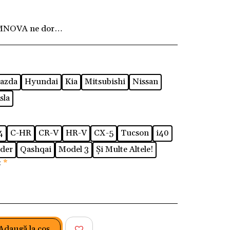
MNOVA ne dorim ca fiecare client să fie pe deplin
azda
Hyundai
Kia
Mitsubishi
Nissan
sla
4
C-HR
CR-V
HR-V
CX-5
Tucson
i40
der
Qashqai
Model 3
Și Multe Altele!
:
*
Adaugă la coş