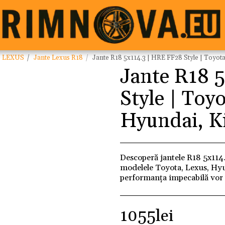
e LEXUS
Jante Lexus R18
Jante R18 5x114.3 | HRE FF28 Style | Toyot
Jante R18 
Style | Toy
Hyundai, K
Descoperă jantele R18 5x114
modelele Toyota, Lexus, Hyu
performanța impecabilă vor 
1055
lei