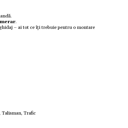
mandă.
numerar
.
 ghidaj – ai tot ce îți trebuie pentru o montare
, Talisman, Trafic