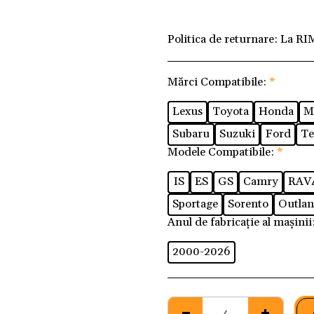
Politica de returnare:
La RI
Mărci Compatibile:
*
Lexus
Toyota
Honda
M
Subaru
Suzuki
Ford
Te
Modele Compatibile:
*
IS
ES
GS
Camry
RAV
Sportage
Sorento
Outlan
Anul de fabricație al mașinii
2000-2026