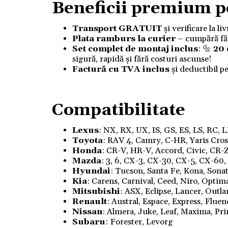
Beneficii premium p
Transport GRATUIT
și verificare la l
Plata ramburs la curier
– cumpără fără
Set complet de montaj inclus
: 🔩
20
sigură, rapidă și fără costuri ascunse!
Factură cu TVA inclus
și deductibil p
Compatibilitate
Lexus
: NX, RX, UX, IS, GS, ES, LS, RC, 
Toyota
: RAV 4, Camry, C-HR, Yaris Cross,
Honda
: CR-V, HR-V, Accord, Civic, CR-Z
Mazda
: 3, 6, CX-3, CX-30, CX-5, CX-60
Hyundai
: Tucson, Santa Fe, Kona, Sonata
Kia
: Carens, Carnival, Ceed, Niro, Optim
Mitsubishi
: ASX, Eclipse, Lancer, Outl
Renault
: Austral, Espace, Express, Flue
Nissan
: Almera, Juke, Leaf, Maxima, Pri
Subaru
: Forester, Levorg