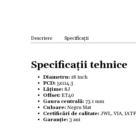
Descriere
Specificații
Specificații tehnice
Diametru:
18 inch
PCD:
5x114.3
Lățime:
8J
Offset:
ET40
Gaura centrală:
73.1 mm
Culoare:
Negru Mat
Certificări de calitate:
JWL, VIA, IAT
Garanție:
3 ani