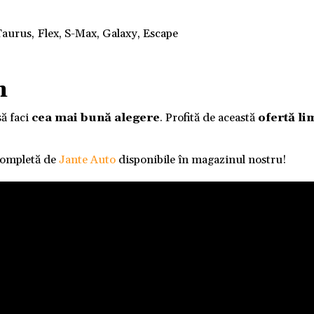
aurus, Flex, S-Max, Galaxy, Escape
m
să faci
cea mai bună alegere
. Profită de această
ofertă li
completă de
Jante Auto
disponibile în magazinul nostru!