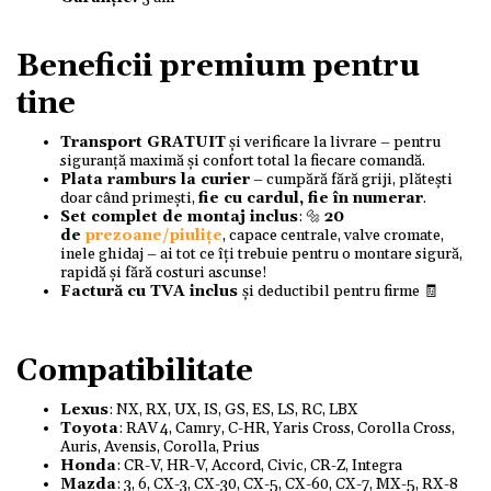
Beneficii premium pentru
tine
Transport GRATUIT
și verificare la livrare – pentru
siguranță maximă și confort total la fiecare comandă.
Plata ramburs la curier
– cumpără fără griji, plătești
doar când primești,
fie cu cardul, fie în numerar
.
Set complet de montaj inclus
: 🔩
20
de
prezoane/piulițe
, capace centrale, valve cromate,
inele ghidaj – ai tot ce îți trebuie pentru o montare sigură,
rapidă și fără costuri ascunse!
Factură cu TVA inclus
și deductibil pentru firme 🧾
Compatibilitate
Lexus
: NX, RX, UX, IS, GS, ES, LS, RC, LBX
Toyota
: RAV 4, Camry, C-HR, Yaris Cross, Corolla Cross,
Auris, Avensis, Corolla, Prius
Honda
: CR-V, HR-V, Accord, Civic, CR-Z, Integra
Mazda
: 3, 6, CX-3, CX-30, CX-5, CX-60, CX-7, MX-5, RX-8