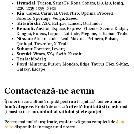
Hyundai
: Tucson, Santa Fe, Kona, Sonata, i30, i40, Ioniq,
ix20, ix35, ix55, Nexo
Kia
: Carens, Carnival, Ceed, Niro, Optima, Proceed,
Sorento, Sportage, Venga, Xceed
Mitsubishi
: ASX, Eclipse, Lancer, Outlander
Renault
: Austral, Espace, Express, Fluence, Scenic, Kadjar,
Kangoo, Koleos, Laguna, Latitude, Megane, Talisman, Trafic
Nissan
: Almera, Juke, Leaf, Maxima, Primera, Pulsar,
Qashqai, Townstar, X-Trail
Subaru
: Forester, Levorg
Suzuki
: Vitara, SX4, Swift, Kizashi
Tesla
: Model 3
Ford
: Mustang, Fusion, Mondeo, Edge, Taurus, Flex, S-Max,
Galaxy, Escape
Contactează-ne acum
Îți oferim consultanță rapidă pentru a te ajuta să faci
cea mai
bună alegere
. Profită de această
ofertă limitată
și transformă-
ți mașina într-un
simbol al stilului și eleganței
!
Pentru mai multă inspirație, explorează gama completă de
Jante
Auto
disponibile în magazinul nostru!