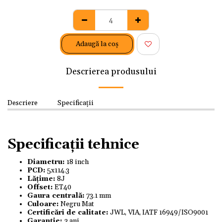
Adaugă la coş
Descrierea produsului
Descriere
Specificații
Specificații tehnice
Diametru:
18 inch
PCD:
5x114.3
Lățime:
8J
Offset:
ET40
Gaura centrală:
73.1 mm
Culoare:
Negru Mat
Certificări de calitate:
JWL, VIA, IATF 16949/ISO9001
Garanție:
3 ani