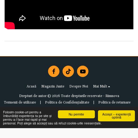
Acasă
Magazin Jante
Despre Noi
Mai Mult
Drepturi de autor © 2026 Toate drepturile rezervate -
Rimnova
Termenii de utilizare
|
Politica de Confidențialitate
|
Politica de returnare
Folosim cookie-uri pentru a
Nu permite
Accept – experiență
îmbunătăți experiența ta pe site și
optimă
pentru a-l face mai rapid și mai
personal. Poți alege să accepți sau să refuzi cookie-urile neesențiale.