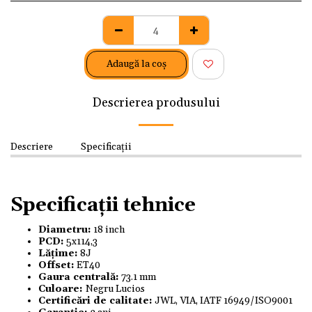
Adaugă la coş
Descrierea produsului
Descriere
Specificații
Specificații tehnice
Diametru:
18 inch
PCD:
5x114,3
Lățime:
8J
Offset:
ET40
Gaura centrală:
73.1 mm
Culoare:
Negru Lucios
Certificări de calitate:
JWL, VIA, IATF 16949/ISO9001