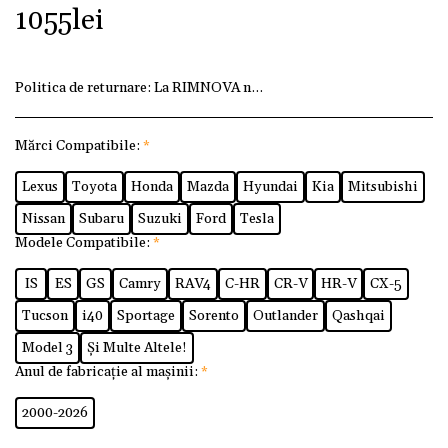
1055
lei
Politica de returnare:
La RIMNOVA ne dorim ca fiecare client
Mărci Compatibile:
*
Lexus
Toyota
Honda
Mazda
Hyundai
Kia
Mitsubishi
Nissan
Subaru
Suzuki
Ford
Tesla
Modele Compatibile:
*
IS
ES
GS
Camry
RAV4
C-HR
CR-V
HR-V
CX-5
Tucson
i40
Sportage
Sorento
Outlander
Qashqai
Model 3
Și Multe Altele!
Anul de fabricație al mașinii:
*
2000-2026