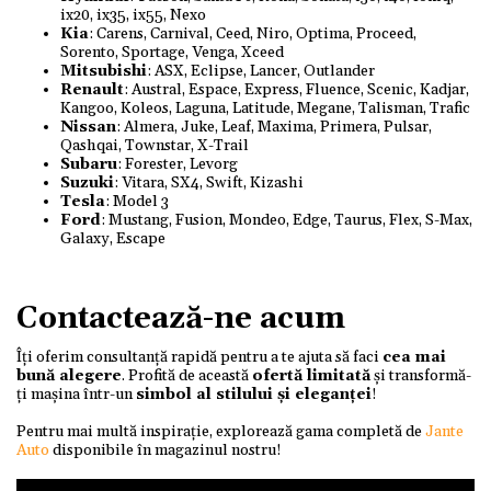
ix20, ix35, ix55, Nexo
Kia
: Carens, Carnival, Ceed, Niro, Optima, Proceed,
Sorento, Sportage, Venga, Xceed
Mitsubishi
: ASX, Eclipse, Lancer, Outlander
Renault
: Austral, Espace, Express, Fluence, Scenic, Kadjar,
Kangoo, Koleos, Laguna, Latitude, Megane, Talisman, Trafic
Nissan
: Almera, Juke, Leaf, Maxima, Primera, Pulsar,
Qashqai, Townstar, X-Trail
Subaru
: Forester, Levorg
Suzuki
: Vitara, SX4, Swift, Kizashi
Tesla
: Model 3
Ford
: Mustang, Fusion, Mondeo, Edge, Taurus, Flex, S-Max,
Galaxy, Escape
Contactează-ne acum
Îți oferim consultanță rapidă pentru a te ajuta să faci
cea mai
bună alegere
. Profită de această
ofertă limitată
și transformă-
ți mașina într-un
simbol al stilului și eleganței
!
Pentru mai multă inspirație, explorează gama completă de
Jante
Auto
disponibile în magazinul nostru!