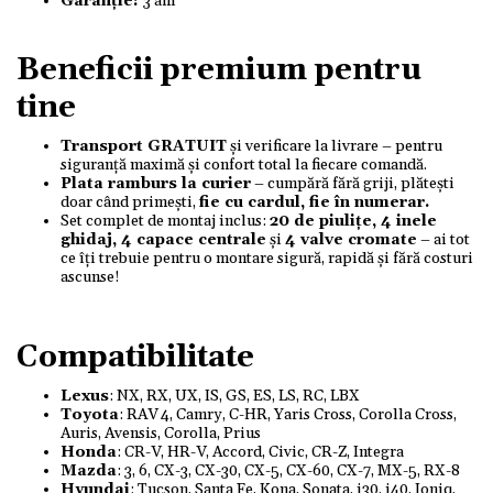
Garanție:
3 ani
Beneficii premium pentru
tine
Transport GRATUIT
și verificare la livrare – pentru
siguranță maximă și confort total la fiecare comandă.
Plata ramburs la curier
– cumpără fără griji, plătești
doar când primești,
fie cu cardul, fie în numerar.
Set complet de montaj inclus:
20 de piulițe, 4 inele
ghidaj, 4 capace centrale
și
4 valve cromate
– ai tot
ce îți trebuie pentru o montare sigură, rapidă și fără costuri
ascunse!
Compatibilitate
Lexus
: NX, RX, UX, IS, GS, ES, LS, RC, LBX
Toyota
: RAV 4, Camry, C-HR, Yaris Cross, Corolla Cross,
Auris, Avensis, Corolla, Prius
Honda
: CR-V, HR-V, Accord, Civic, CR-Z, Integra
Mazda
: 3, 6, CX-3, CX-30, CX-5, CX-60, CX-7, MX-5, RX-8
Hyundai
: Tucson, Santa Fe, Kona, Sonata, i30, i40, Ioniq,