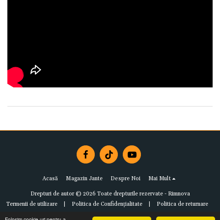
Acasă
Magazin Jante
Despre Noi
Mai Mult
Drepturi de autor © 2026 Toate drepturile rezervate -
Rimnova
Termenii de utilizare
|
Politica de Confidențialitate
|
Politica de returnare
Folosim cookie-uri pentru a