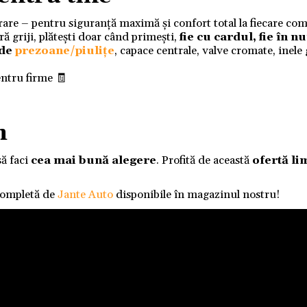
ivrare – pentru siguranță maximă și confort total la fiecare co
 griji, plătești doar când primești,
fie cu cardul, fie în 
 de
prezoane/piulițe
, capace centrale, valve cromate, inele
entru firme 🧾
m
să faci
cea mai bună alegere
. Profită de această
ofertă li
completă de
Jante Auto
disponibile în magazinul nostru!