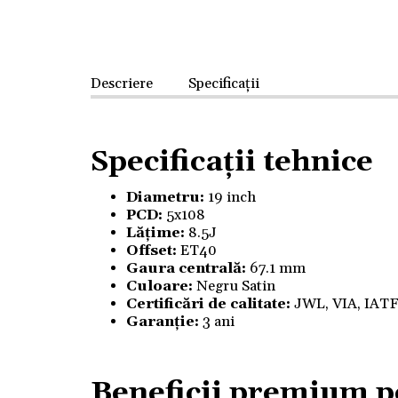
Descriere
Specificații
Specificații tehnice
Diametru:
19 inch
PCD:
5x108
Lățime:
8.5J
Offset:
ET40
Gaura centrală:
67.1 mm
Culoare:
Negru Satin
Certificări de calitate:
JWL, VIA, IAT
Garanție:
3 ani
Beneficii premium p