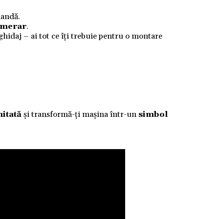
mandă.
numerar
.
 ghidaj – ai tot ce îți trebuie pentru o montare
mitată
și transformă-ți mașina într-un
simbol