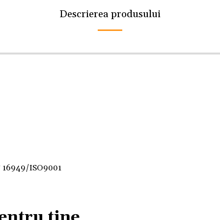
Descrierea produsului
F 16949/ISO9001
entru tine