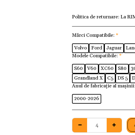
Politica de returnare:
La RI
Mărci Compatibile:
*
Volvo
Ford
Jaguar
Lan
Modele Compatibile:
*
S60
V60
XC60
S80
3
Grandland X
C5
DS 5
D
Anul de fabricație al mașinii
2000-2026