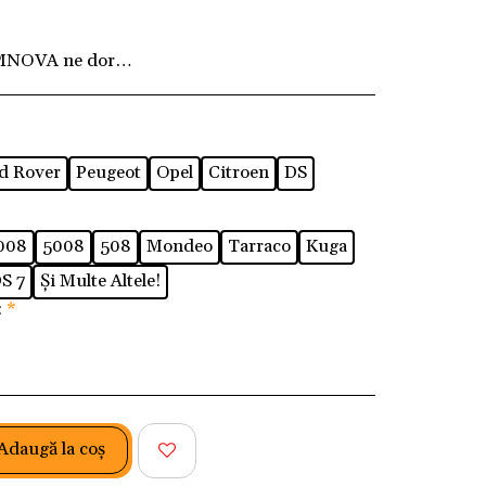
MNOVA ne dorim ca fiecare client să fie pe deplin
d Rover
Peugeot
Opel
Citroen
DS
008
5008
508
Mondeo
Tarraco
Kuga
S 7
Și Multe Altele!
:
*
Adaugă la coş