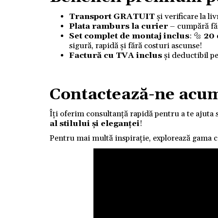
Transport GRATUIT
și verificare la l
Plata ramburs la curier
– cumpără fără
Set complet de montaj inclus
: 🔩
20
sigură, rapidă și fără costuri ascunse!
Factură cu TVA inclus
și deductibil p
Contactează-ne acu
Îți oferim consultanță rapidă pentru a te ajuta 
al stilului și eleganței
!
Pentru mai multă inspirație, explorează gama 