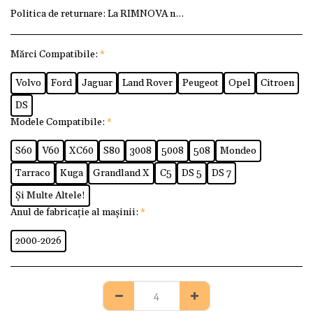
Politica de returnare:
La RIMNOVA ne dorim ca fiecare client
Mărci Compatibile:
*
Volvo
Ford
Jaguar
Land Rover
Peugeot
Opel
Citroen
DS
Modele Compatibile:
*
S60
V60
XC60
S80
3008
5008
508
Mondeo
Tarraco
Kuga
Grandland X
C5
DS 5
DS 7
Și Multe Altele!
Anul de fabricație al mașinii:
*
2000-2026