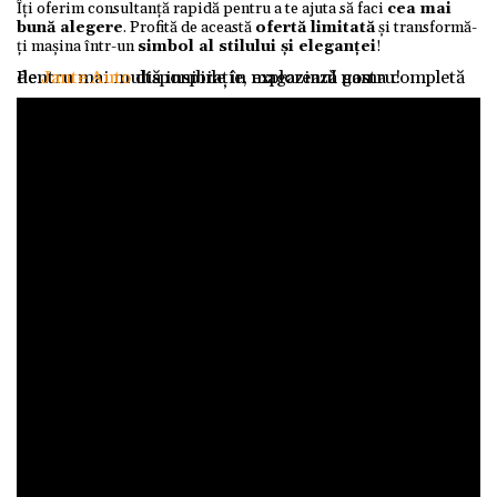
Îți oferim consultanță rapidă pentru a te ajuta să faci
cea mai
bună alegere
. Profită de această
ofertă limitată
și transformă-
ți mașina într-un
simbol al stilului și eleganței
!
Pentru mai multă inspirație, explorează gama completă de
Jante Auto
disponibile în magazinul nostru!