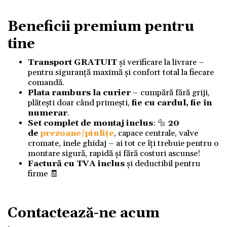
Beneficii premium pentru
tine
Transport GRATUIT
și verificare la livrare –
pentru siguranță maximă și confort total la fiecare
comandă.
Plata ramburs la curier
– cumpără fără griji,
plătești doar când primești,
fie cu cardul, fie în
numerar
.
Set complet de montaj inclus
: 🔩
20
de
prezoane/piulițe
, capace centrale, valve
cromate, inele ghidaj – ai tot ce îți trebuie pentru o
montare sigură, rapidă și fără costuri ascunse!
Factură cu TVA inclus
și deductibil pentru
firme 🧾
Contactează-ne acum