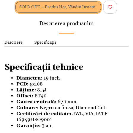
SOLD OUT – Produs Hot, Vândut Instant!
Descrierea produsului
Descriere
Specificații
Specificații tehnice
Diametru:
19 inch
PCD:
5x108
Lățime:
8.5J
Offset:
ET40
Gaura centrală:
67.1 mm
Culoare:
Negru
cu finisaj Diamond Cut
Certificări de calitate:
JWL, VIA, IATF
16949/ISO9001
Garanție:
3 ani