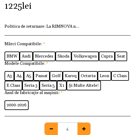
1225
lei
Politica de returnare:
La RIMNOVA ne dorim ca fiecare client
Mărci Compatibile:
*
BMW
Audi
Mercedes
Skoda
Volkswagen
Cupra
Seat
Modele Compatibile:
*
A3
A4
A5
Passat
Golf
Karoq
Octavia
Leon
C Class
E Class
Seria 3
Seria 5
X1
Și Multe Altele!
Anul de fabricație al mașinii:
*
2000-2026