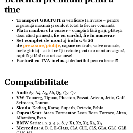
Beneficii premium pentru
tine
Transport GRATUIT
și verificare la livrare – pentru
siguranță maximă și confort total la fiecare comandă.
Plata ramburs la curier
– cumpără fără griji, plătești
doar când primești,
fie cu cardul, fie în numerar
.
Set complet de montaj inclus
: 🔩
20
de
prezoane/piulițe
, capace centrale, valve cromate,
inele ghidaj – ai tot ce îți trebuie pentru o montare sigură,
rapidă și fără costuri ascunse!
Factură cu TVA inclus
și deductibil pentru firme 🧾
Compatibilitate
Audi
: A3, A4, A5, A6, Q5, Q3, Q2
VW
: Touareg, Tiguan, Phaeton, Passat, Arteon, Jetta, Golf,
Scirocco, Touran
Skoda
: Kodiaq, Karoq, Superb, Octavia, Fabia
Cupra/Seat
: Ateca, Formentor, Leon, Born, Tarraco, Altea,
Alhambra, Exeo
BMW
Seria: 1, 2, 3, 4, 5, 6, 7, X1, X2, X3, X4, X5
Mercedes
: A, B, C, E-Class, CLA, CLE, CLS, GLA, GLC, GLE,