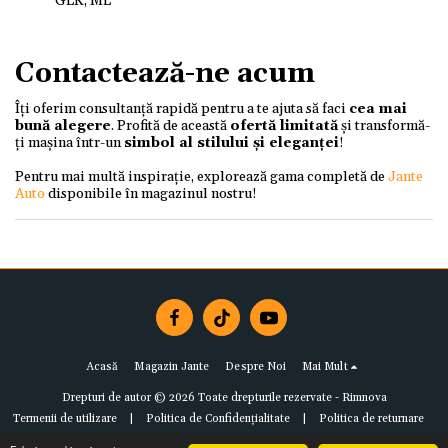
GLK, ML
Contactează-ne acum
Îți oferim consultanță rapidă pentru a te ajuta să faci
cea mai
bună alegere
. Profită de această
ofertă limitată
și transformă-
ți mașina într-un
simbol al stilului și eleganței
!
Pentru mai multă inspirație, explorează gama completă de
Jante
Auto
disponibile în magazinul nostru!
Acasă
Magazin Jante
Despre Noi
Mai Mult
Drepturi de autor © 2026 Toate drepturile rezervate -
Rimnova
Termenii de utilizare
|
Politica de Confidențialitate
|
Politica de returnare