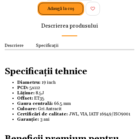
Adaugă la coş
Descrierea produsului
Descriere
Specificații
Specificații tehnice
Diametru:
19 inch
PCD:
5x112
Lățime:
8.5J
Offset:
ET35
Gaura centrală:
66.5 mm
Culoare:
Gri Antracit
Certificări de calitate:
JWL, VIA, IATF 16949/ISO9001
Garanție:
3 ani