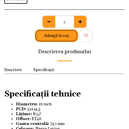
Adaugă la coş
Descrierea produsului
Descriere
Specificații
Specificații tehnice
Diametru:
19 inch
PCD:
5x114,3
Lățime:
8.5J
Offset:
ET40
Gaura centrală:
73.1 mm
Culoare:
Negru Lucios