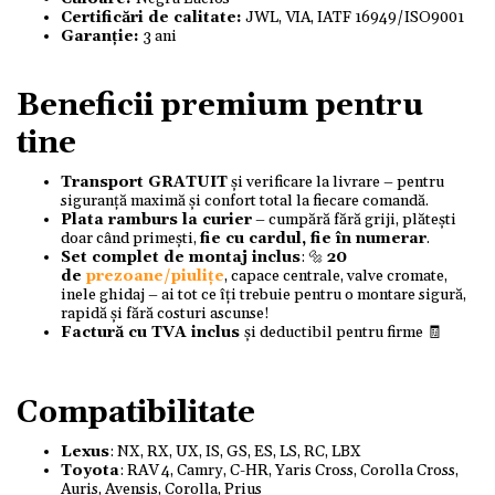
Certificări de calitate:
JWL, VIA, IATF 16949/ISO9001
Garanție:
3 ani
Beneficii premium pentru
tine
Transport GRATUIT
și verificare la livrare – pentru
siguranță maximă și confort total la fiecare comandă.
Plata ramburs la curier
– cumpără fără griji, plătești
doar când primești,
fie cu cardul, fie în numerar
.
Set complet de montaj inclus
: 🔩
20
de
prezoane/piulițe
, capace centrale, valve cromate,
inele ghidaj – ai tot ce îți trebuie pentru o montare sigură,
rapidă și fără costuri ascunse!
Factură cu TVA inclus
și deductibil pentru firme 🧾
Compatibilitate
Lexus
: NX, RX, UX, IS, GS, ES, LS, RC, LBX
Toyota
: RAV 4, Camry, C-HR, Yaris Cross, Corolla Cross,
Auris, Avensis, Corolla, Prius