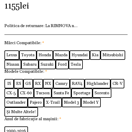
1155
lei
Politica de returnare:
La RIMNOVA ne dorim ca fiecare client
Mărci Compatibile:
*
Lexus
Toyota
Honda
Mazda
Hyundai
Kia
Mitsubishi
Nissan
Subaru
Suzuki
Ford
Tesla
Modele Compatibile:
*
IS
ES
GS
RX
NX
Camry
RAV4
Highlander
CR-V
CX-5
CX-60
Tucson
Santa Fe
Sportage
Sorento
Outlander
Pajero
X-Trail
Model 3
Model Y
Și Multe Altele!
Anul de fabricație al mașinii:
*
2000-2026