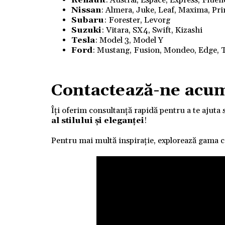
Renault
: Austral, Espace, Express, Flue
Nissan
: Almera, Juke, Leaf, Maxima, Pri
Subaru
: Forester, Levorg
Suzuki
: Vitara, SX4, Swift, Kizashi
Tesla
: Model 3, Model Y
Ford
: Mustang, Fusion, Mondeo, Edge, T
Contactează-ne acu
Îți oferim consultanță rapidă pentru a te ajuta 
al stilului și eleganței
!
Pentru mai multă inspirație, explorează gama 