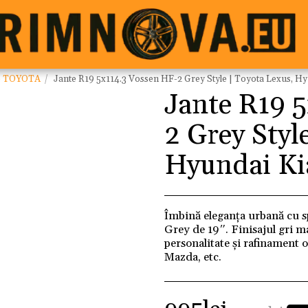
e TOYOTA
Jante R19 5x114.3 Vossen HF-2 Grey Style | Toyota Lexus, H
Jante R19 
2 Grey Styl
Hyundai Ki
Îmbină eleganța urbană cu sp
Grey de 19″. Finisajul gri m
personalitate și rafinament 
Mazda, etc.