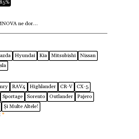
.85%
MNOVA ne dorim ca fiecare client să fie pe deplin
azda
Hyundai
Kia
Mitsubishi
Nissan
sla
mry
RAV4
Highlander
CR-V
CX-5
Sportage
Sorento
Outlander
Pajero
Și Multe Altele!
:
*