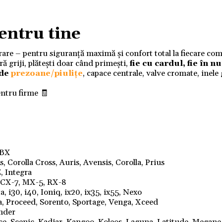
entru tine
ivrare – pentru siguranță maximă și confort total la fiecare co
 griji, plătești doar când primești,
fie cu cardul, fie în 
 de
prezoane/piulițe
, capace centrale, valve cromate, inele
entru firme 🧾
LBX
 Corolla Cross, Auris, Avensis, Corolla, Prius
, Integra
, CX-7, MX-5, RX-8
, i30, i40, Ioniq, ix20, ix35, ix55, Nexo
a, Proceed, Sorento, Sportage, Venga, Xceed
ander