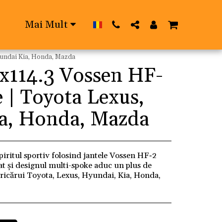
Mai Mult
yundai Kia, Honda, Mazda
5x114.3 Vossen HF-
e | Toyota Lexus,
a, Honda, Mazda
iritul sportiv folosind jantele Vossen HF‑2
at și designul multi-spoke aduc un plus de
oricărui Toyota, Lexus, Hyundai, Kia, Honda,