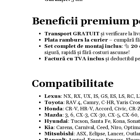
Beneficii premium p
Transport GRATUIT
și verificare la l
Plata ramburs la curier
– cumpără fără
Set complet de montaj inclus
: 🔩
20
sigură, rapidă și fără costuri ascunse!
Factură cu TVA inclus
și deductibil p
Compatibilitate
Lexus
: NX, RX, UX, IS, GS, ES, LS, RC, 
Toyota
: RAV 4, Camry, C-HR, Yaris Cross,
Honda
: CR-V, HR-V, Accord, Civic, CR-Z
Mazda
: 3, 6, CX-3, CX-30, CX-5, CX-60
Hyundai
: Tucson, Santa Fe, Kona, Sonata
Kia
: Carens, Carnival, Ceed, Niro, Optim
Mitsubishi
: ASX, Eclipse, Lancer, Outl