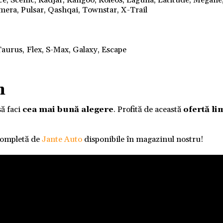
nce, Scenic, Kadjar, Kangoo, Koleos, Laguna, Latitude, Megane
mera, Pulsar, Qashqai, Townstar, X-Trail
aurus, Flex, S-Max, Galaxy, Escape
m
să faci
cea mai bună alegere
. Profită de această
ofertă li
completă de
Jante Auto
disponibile în magazinul nostru!