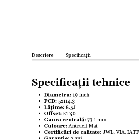
Descriere
Specificații
Specificații tehnice
Diametru:
19 inch
PCD:
5x114,3
Lățime:
8.5J
Offset:
ET40
Gaura centrală:
73.1 mm
Culoare:
Antracit Mat
Certificări de calitate:
JWL, VIA, IAT
Garanție:
3 ani