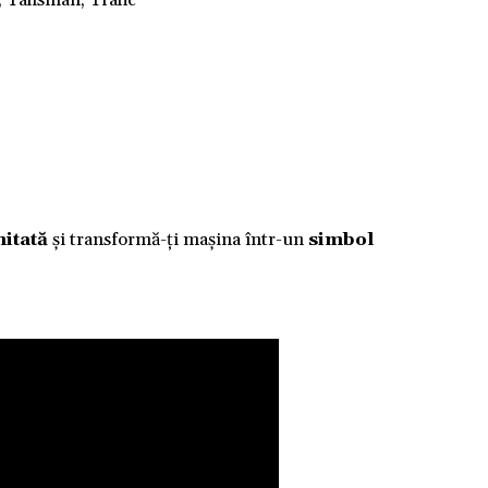
, Talisman, Trafic
mitată
și transformă-ți mașina într-un
simbol