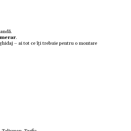
mandă.
numerar
.
 ghidaj – ai tot ce îți trebuie pentru o montare