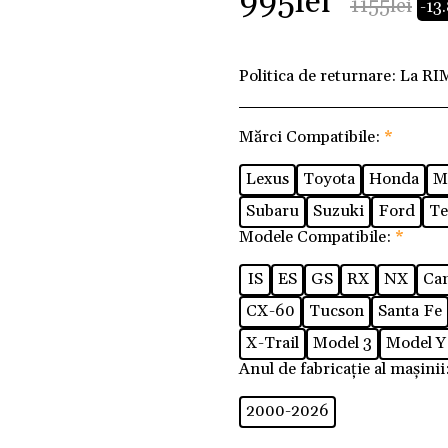
995
lei
1155
lei
-13
Politica de returnare:
La RI
Mărci Compatibile:
*
Lexus
Toyota
Honda
M
Subaru
Suzuki
Ford
Te
Modele Compatibile:
*
IS
ES
GS
RX
NX
Ca
CX-60
Tucson
Santa Fe
X-Trail
Model 3
Model Y
Anul de fabricație al mașinii
2000-2026